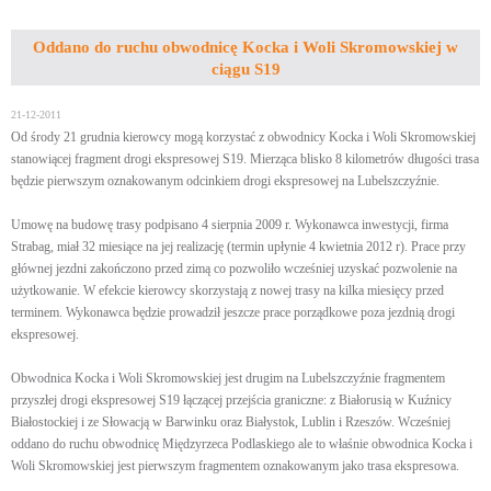
Oddano do ruchu obwodnicę Kocka i Woli Skromowskiej w
ciągu S19
21-12-2011
Od środy 21 grudnia kierowcy mogą korzystać z obwodnicy Kocka i Woli Skromowskiej
stanowiącej fragment drogi ekspresowej S19. Mierząca blisko 8 kilometrów długości trasa
będzie pierwszym oznakowanym odcinkiem drogi ekspresowej na Lubelszczyźnie.
Umowę na budowę trasy podpisano 4 sierpnia 2009 r. Wykonawca inwestycji, firma
Strabag, miał 32 miesiące na jej realizację (termin upłynie 4 kwietnia 2012 r). Prace przy
głównej jezdni zakończono przed zimą co pozwoliło wcześniej uzyskać pozwolenie na
użytkowanie. W efekcie kierowcy skorzystają z nowej trasy na kilka miesięcy przed
terminem. Wykonawca będzie prowadził jeszcze prace porządkowe poza jezdnią drogi
ekspresowej.
Obwodnica Kocka i Woli Skromowskiej jest drugim na Lubelszczyźnie fragmentem
przyszłej drogi ekspresowej S19 łączącej przejścia graniczne: z Białorusią w Kuźnicy
Białostockiej i ze Słowacją w Barwinku oraz Białystok, Lublin i Rzeszów. Wcześniej
oddano do ruchu obwodnicę Międzyrzeca Podlaskiego ale to właśnie obwodnica Kocka i
Woli Skromowskiej jest pierwszym fragmentem oznakowanym jako trasa ekspresowa.