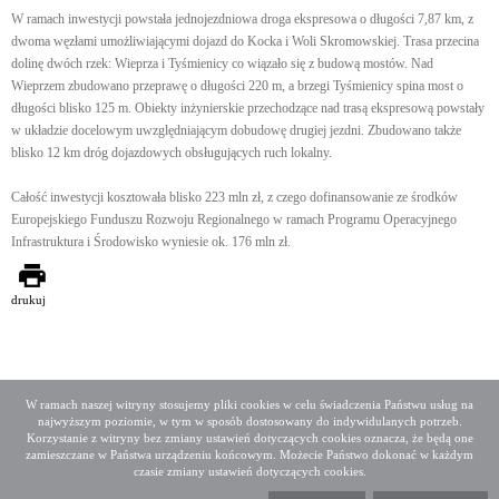
W ramach inwestycji powstała jednojezdniowa droga ekspresowa o długości 7,87 km, z
dwoma węzłami umożliwiającymi dojazd do Kocka i Woli Skromowskiej. Trasa przecina
dolinę dwóch rzek: Wieprza i Tyśmienicy co wiązało się z budową mostów. Nad
Wieprzem zbudowano przeprawę o długości 220 m, a brzegi Tyśmienicy spina most o
długości blisko 125 m. Obiekty inżynierskie przechodzące nad trasą ekspresową powstały
w układzie docelowym uwzględniającym dobudowę drugiej jezdni. Zbudowano także
blisko 12 km dróg dojazdowych obsługujących ruch lokalny.
Całość inwestycji kosztowała blisko 223 mln zł, z czego dofinansowanie ze środków
Europejskiego Funduszu Rozwoju Regionalnego w ramach Programu Operacyjnego
Infrastruktura i Środowisko wyniesie ok. 176 mln zł.
drukuj
W ramach naszej witryny stosujemy pliki cookies w celu świadczenia Państwu usług na
najwyższym poziomie, w tym w sposób dostosowany do indywidulanych potrzeb.
Deklaracja dostępności
Mapa serwisu
Korzystanie z witryny bez zmiany ustawień dotyczących cookies oznacza, że będą one
Media społecznościowe
Twitter
Facebook
Linkedin
zamieszczane w Państwa urządzeniu końcowym. Możecie Państwo dokonać w każdym
czasie zmiany ustawień dotyczących cookies.
Copyright 2015 GDDKiA