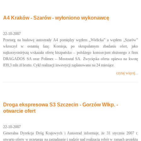
A4 Kraków - Szarów - wyłoniono wykonawcę
22-10-2007
Przetarg na budowę autostrady A4 pomiędzy węzłem „Wielicka” a węzłem „Szarów”
wkroczył w ostatnią fazę. Komisja, po skrupulatnym zbadaniu ofert, jako
najkorzystniejszą wskazała ofertę hiszpańsko – polskiego konsorcjum złożonego z firm
DRAGADOS SA oraz Polimex – Mostostal SA. Zwycięska oferta opiewa na kwotę
839,3 mln zł brutto. Cykl realizacji inwestycji zaplanowano na 24 miesiące.
czytaj więcej...
Droga ekspresowa S3 Szczecin - Gorzów Wlkp. -
otwarcie ofert
22-10-2007
Generalna Dyrekcja Dróg Krajowych i Autostrad informuje, że 31 stycznia 2007 r.
otwarto oferty w przetargu na zarządzanie i nadzór nad realizacją robót w ramach projektu