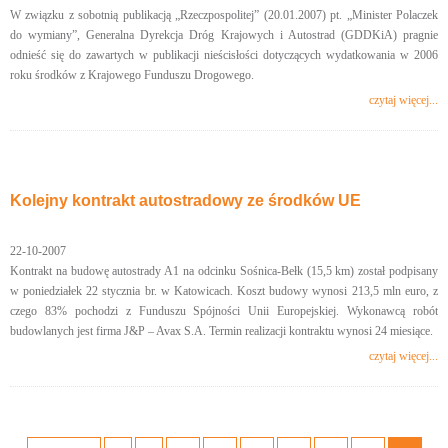
W związku z sobotnią publikacją „Rzeczpospolitej” (20.01.2007) pt. „Minister Polaczek
do wymiany”, Generalna Dyrekcja Dróg Krajowych i Autostrad (GDDKiA) pragnie
odnieść się do zawartych w publikacji nieścisłości dotyczących wydatkowania w 2006
roku środków z Krajowego Funduszu Drogowego.
czytaj więcej...
Kolejny kontrakt autostradowy ze środków UE
22-10-2007
Kontrakt na budowę autostrady A1 na odcinku Sośnica-Bełk (15,5 km) został podpisany
w poniedziałek 22 stycznia br. w Katowicach. Koszt budowy wynosi 213,5 mln euro, z
czego 83% pochodzi z Funduszu Spójności Unii Europejskiej. Wykonawcą robót
budowlanych jest firma J&P – Avax S.A. Termin realizacji kontraktu wynosi 24 miesiące.
czytaj więcej...