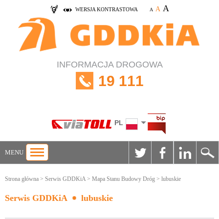
A
A
WERSJA KONTRASTOWA
A
INFORMACJA DROGOWA
19 111
PL
MENU
Strona główna
>
Serwis GDDKiA
>
Mapa Stanu Budowy Dróg
> lubuskie
Serwis GDDKiA
lubuskie