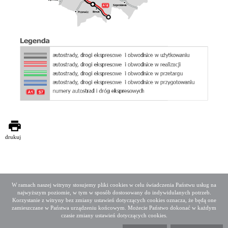
drukuj
W ramach naszej witryny stosujemy pliki cookies w celu świadczenia Państwu usług na
najwyższym poziomie, w tym w sposób dostosowany do indywidulanych potrzeb.
Deklaracja dostępności
Mapa serwisu
Korzystanie z witryny bez zmiany ustawień dotyczących cookies oznacza, że będą one
Media społecznościowe
Twitter
Facebook
Linkedin
zamieszczane w Państwa urządzeniu końcowym. Możecie Państwo dokonać w każdym
czasie zmiany ustawień dotyczących cookies.
Copyright 2015 GDDKiA