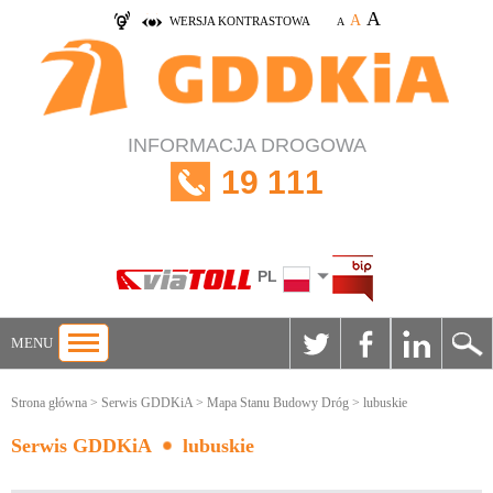
A
A
WERSJA KONTRASTOWA
A
INFORMACJA DROGOWA
19 111
PL
MENU
Strona główna
>
Serwis GDDKiA
>
Mapa Stanu Budowy Dróg
> lubuskie
Serwis GDDKiA
lubuskie