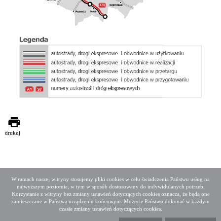
drukuj
W ramach naszej witryny stosujemy pliki cookies w celu świadczenia Państwu usług na
najwyższym poziomie, w tym w sposób dostosowany do indywidulanych potrzeb.
Deklaracja dostępności
Mapa serwisu
Korzystanie z witryny bez zmiany ustawień dotyczących cookies oznacza, że będą one
Media społecznościowe
Twitter
Facebook
Linkedin
zamieszczane w Państwa urządzeniu końcowym. Możecie Państwo dokonać w każdym
czasie zmiany ustawień dotyczących cookies.
Copyright 2015 GDDKiA