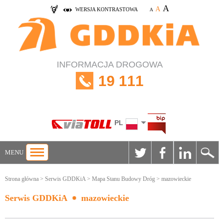
A
A
WERSJA KONTRASTOWA
A
INFORMACJA DROGOWA
19 111
PL
MENU
Strona główna
>
Serwis GDDKiA
>
Mapa Stanu Budowy Dróg
> mazowieckie
Serwis GDDKiA
mazowieckie