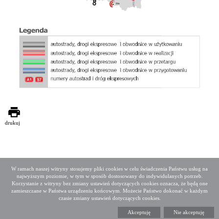
drukuj
W ramach naszej witryny stosujemy pliki cookies w celu świadczenia Państwu usług na
najwyższym poziomie, w tym w sposób dostosowany do indywidulanych potrzeb.
Deklaracja dostępności
Mapa serwisu
Korzystanie z witryny bez zmiany ustawień dotyczących cookies oznacza, że będą one
Media społecznościowe
Twitter
Facebook
Linkedin
zamieszczane w Państwa urządzeniu końcowym. Możecie Państwo dokonać w każdym
czasie zmiany ustawień dotyczących cookies.
Copyright 2015 GDDKiA
Akceptuję
Nie akceptuję
Generalna Dyrekcja Dróg Krajowych i Autostrad
ul. Wronia 53, 00-874 Warszawa, Tel +48 22 375 88 88