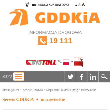
A
A
WERSJA KONTRASTOWA
A
INFORMACJA DROGOWA
19 111
PL
MENU
Strona główna
>
Serwis GDDKiA
>
Mapa Stanu Budowy Dróg
> mazowieckie
Serwis GDDKiA
mazowieckie