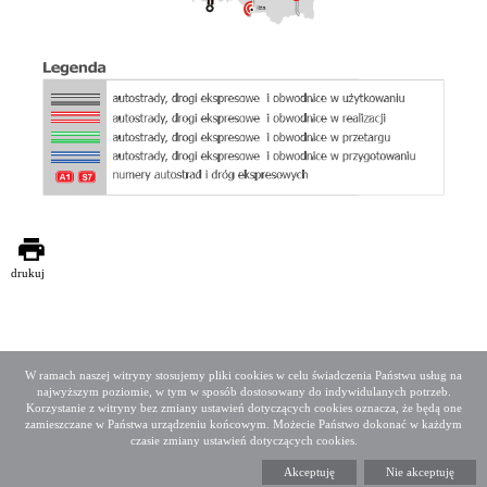
drukuj
W ramach naszej witryny stosujemy pliki cookies w celu świadczenia Państwu usług na
najwyższym poziomie, w tym w sposób dostosowany do indywidulanych potrzeb.
Deklaracja dostępności
Mapa serwisu
Korzystanie z witryny bez zmiany ustawień dotyczących cookies oznacza, że będą one
Media społecznościowe
Twitter
Facebook
Linkedin
zamieszczane w Państwa urządzeniu końcowym. Możecie Państwo dokonać w każdym
czasie zmiany ustawień dotyczących cookies.
Copyright 2015 GDDKiA
Akceptuję
Nie akceptuję
Generalna Dyrekcja Dróg Krajowych i Autostrad
ul. Wronia 53, 00-874 Warszawa, Tel +48 22 375 88 88