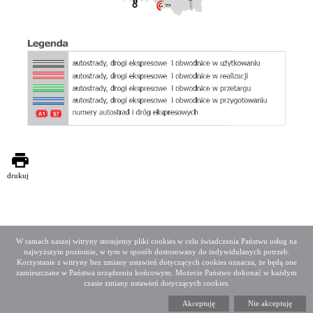
drukuj
W ramach naszej witryny stosujemy pliki cookies w celu świadczenia Państwu usług na
najwyższym poziomie, w tym w sposób dostosowany do indywidulanych potrzeb.
Deklaracja dostępności
Mapa serwisu
Korzystanie z witryny bez zmiany ustawień dotyczących cookies oznacza, że będą one
Media społecznościowe
Twitter
Facebook
Linkedin
zamieszczane w Państwa urządzeniu końcowym. Możecie Państwo dokonać w każdym
czasie zmiany ustawień dotyczących cookies.
Copyright 2015 GDDKiA
Akceptuję
Nie akceptuję
Generalna Dyrekcja Dróg Krajowych i Autostrad
ul. Wronia 53, 00-874 Warszawa, Tel +48 22 375 88 88