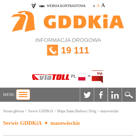
A
A
WERSJA KONTRASTOWA
A
INFORMACJA DROGOWA
19 111
PL
MENU
Strona główna
>
Serwis GDDKiA
>
Mapa Stanu Budowy Dróg
> mazowieckie
Serwis GDDKiA
mazowieckie