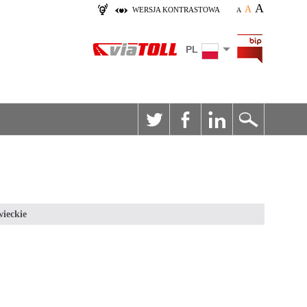
A
A
WERSJA KONTRASTOWA
A
PL
ieckie