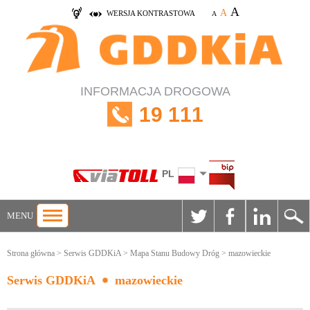
A
A
WERSJA KONTRASTOWA
A
INFORMACJA DROGOWA
19 111
PL
MENU
Strona główna
>
Serwis GDDKiA
>
Mapa Stanu Budowy Dróg
> mazowieckie
Serwis GDDKiA
mazowieckie