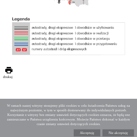
drukuj
W ramach naszej witryny stosujemy pliki cookies w celu świadczenia Państwu usług na
najwyższym poziomie, w tym w sposób dostosowany do indywidulanych potrzeb.
Deklaracja dostępności
Mapa serwisu
Korzystanie z witryny bez zmiany ustawień dotyczących cookies oznacza, że będą one
Media społecznościowe
Twitter
Facebook
Linkedin
zamieszczane w Państwa urządzeniu końcowym. Możecie Państwo dokonać w każdym
czasie zmiany ustawień dotyczących cookies.
Copyright 2015 GDDKiA
Akceptuję
Nie akceptuję
Generalna Dyrekcja Dróg Krajowych i Autostrad
ul. Wronia 53, 00-874 Warszawa, Tel +48 22 375 88 88