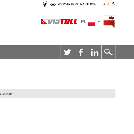
A
A
WERSJA KONTRASTOWA
A
PL
ieckie