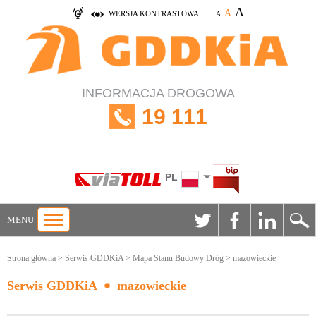
A
A
WERSJA KONTRASTOWA
A
INFORMACJA DROGOWA
19 111
PL
MENU
Strona główna
>
Serwis GDDKiA
>
Mapa Stanu Budowy Dróg
> mazowieckie
Serwis GDDKiA
mazowieckie