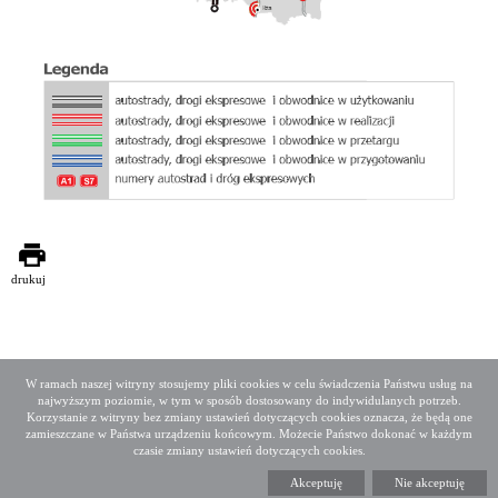
drukuj
W ramach naszej witryny stosujemy pliki cookies w celu świadczenia Państwu usług na
najwyższym poziomie, w tym w sposób dostosowany do indywidulanych potrzeb.
Deklaracja dostępności
Mapa serwisu
Korzystanie z witryny bez zmiany ustawień dotyczących cookies oznacza, że będą one
Media społecznościowe
Twitter
Facebook
Linkedin
zamieszczane w Państwa urządzeniu końcowym. Możecie Państwo dokonać w każdym
czasie zmiany ustawień dotyczących cookies.
Copyright 2015 GDDKiA
Akceptuję
Nie akceptuję
Generalna Dyrekcja Dróg Krajowych i Autostrad
ul. Wronia 53, 00-874 Warszawa, Tel +48 22 375 88 88