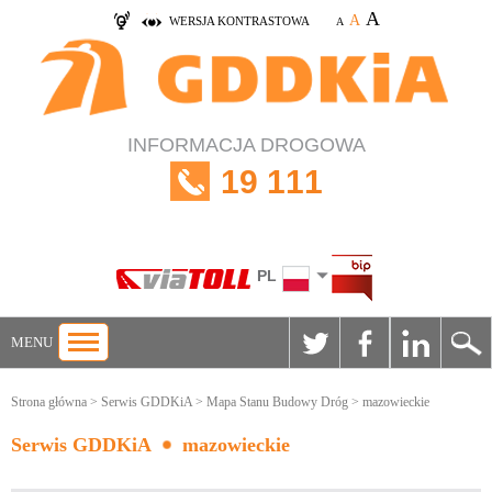
A
A
WERSJA KONTRASTOWA
A
INFORMACJA DROGOWA
19 111
PL
MENU
Strona główna
>
Serwis GDDKiA
>
Mapa Stanu Budowy Dróg
> mazowieckie
Serwis GDDKiA
mazowieckie