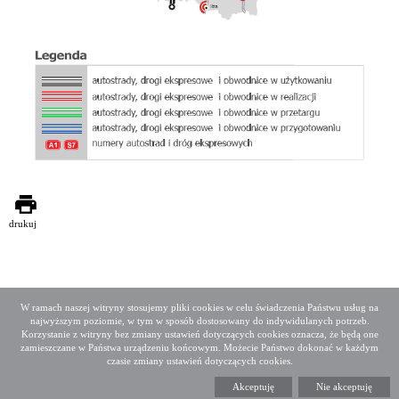
drukuj
W ramach naszej witryny stosujemy pliki cookies w celu świadczenia Państwu usług na
najwyższym poziomie, w tym w sposób dostosowany do indywidulanych potrzeb.
Deklaracja dostępności
Mapa serwisu
Korzystanie z witryny bez zmiany ustawień dotyczących cookies oznacza, że będą one
Media społecznościowe
Twitter
Facebook
Linkedin
zamieszczane w Państwa urządzeniu końcowym. Możecie Państwo dokonać w każdym
czasie zmiany ustawień dotyczących cookies.
Copyright 2015 GDDKiA
Akceptuję
Nie akceptuję
Generalna Dyrekcja Dróg Krajowych i Autostrad
ul. Wronia 53, 00-874 Warszawa, Tel +48 22 375 88 88