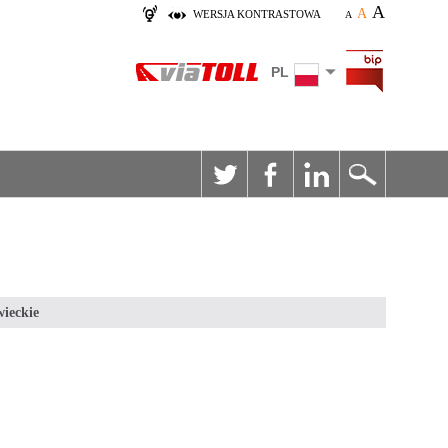
A
A
WERSJA KONTRASTOWA
A
PL
ieckie