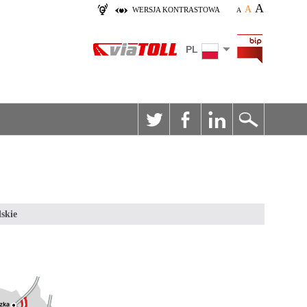
A
A
WERSJA KONTRASTOWA
A
PL
skie