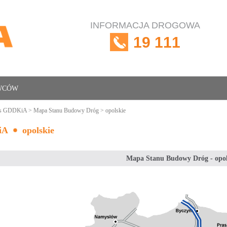
INFORMACJA DROGOWA
19 111
OWCÓW
is GDDKiA
>
Mapa Stanu Budowy Dróg
> opolskie
iA
opolskie
Mapa Stanu Budowy Dróg - opol