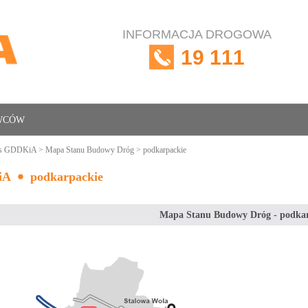
INFORMACJA DROGOWA
19 111
OWCÓW
is GDDKiA
>
Mapa Stanu Budowy Dróg
> podkarpackie
iA
podkarpackie
Mapa Stanu Budowy Dróg - podka