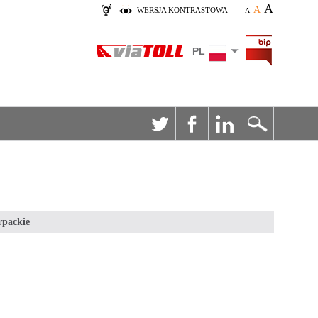
A
A
WERSJA KONTRASTOWA
A
PL
rpackie