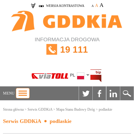
A
A
WERSJA KONTRASTOWA
A
INFORMACJA DROGOWA
19 111
PL
MENU
Strona główna
>
Serwis GDDKiA
>
Mapa Stanu Budowy Dróg
> podlaskie
Serwis GDDKiA
podlaskie