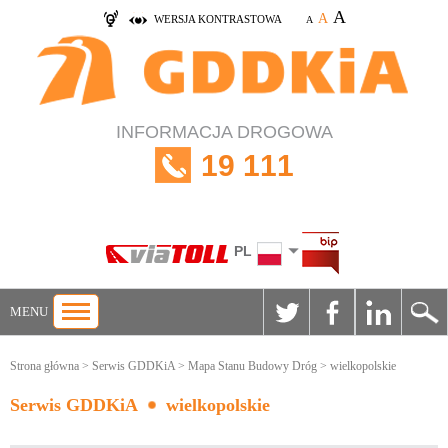
A
A
WERSJA KONTRASTOWA
A
INFORMACJA DROGOWA
19 111
PL
MENU
Strona główna
>
Serwis GDDKiA
>
Mapa Stanu Budowy Dróg
> wielkopolskie
Serwis GDDKiA
wielkopolskie