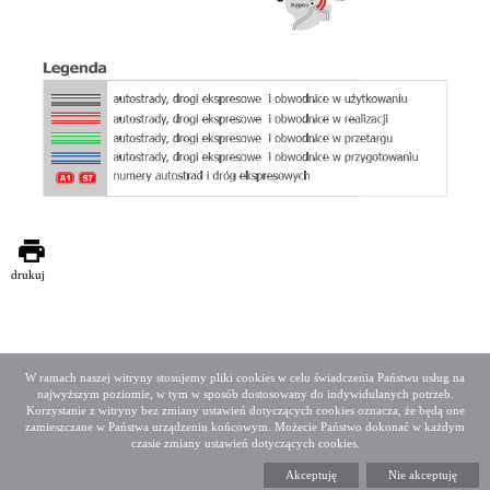
drukuj
W ramach naszej witryny stosujemy pliki cookies w celu świadczenia Państwu usług na
najwyższym poziomie, w tym w sposób dostosowany do indywidulanych potrzeb.
Deklaracja dostępności
Mapa serwisu
Korzystanie z witryny bez zmiany ustawień dotyczących cookies oznacza, że będą one
Media społecznościowe
Twitter
Facebook
Linkedin
zamieszczane w Państwa urządzeniu końcowym. Możecie Państwo dokonać w każdym
czasie zmiany ustawień dotyczących cookies.
Copyright 2015 GDDKiA
Akceptuję
Nie akceptuję
Generalna Dyrekcja Dróg Krajowych i Autostrad
ul. Wronia 53, 00-874 Warszawa, Tel +48 22 375 88 88