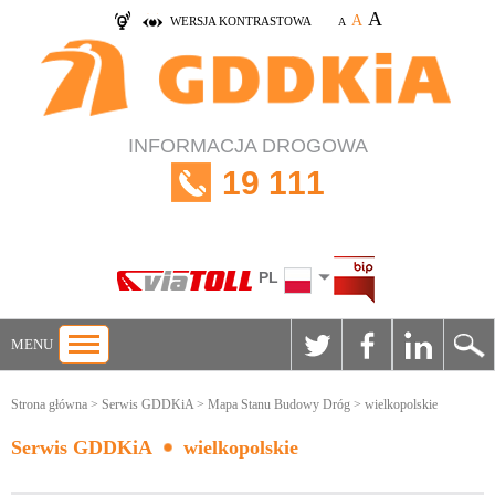
A
A
WERSJA KONTRASTOWA
A
INFORMACJA DROGOWA
19 111
PL
MENU
Strona główna
>
Serwis GDDKiA
>
Mapa Stanu Budowy Dróg
> wielkopolskie
Serwis GDDKiA
wielkopolskie