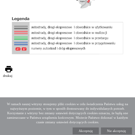
drukuj
W ramach naszej witryny stosujemy pliki cookies w celu świadczenia Państwu usług na
najwyższym poziomie, w tym w sposób dostosowany do indywidulanych potrzeb.
Deklaracja dostępności
Mapa serwisu
Korzystanie z witryny bez zmiany ustawień dotyczących cookies oznacza, że będą one
Media społecznościowe
Twitter
Facebook
Linkedin
zamieszczane w Państwa urządzeniu końcowym. Możecie Państwo dokonać w każdym
czasie zmiany ustawień dotyczących cookies.
Copyright 2015 GDDKiA
Akceptuję
Nie akceptuję
Generalna Dyrekcja Dróg Krajowych i Autostrad
ul. Wronia 53, 00-874 Warszawa, Tel +48 22 375 88 88