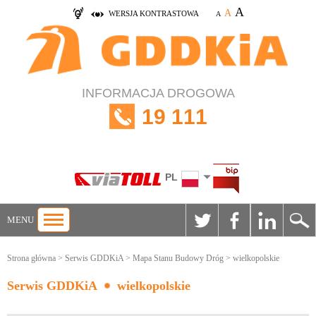
A
A
WERSJA KONTRASTOWA
A
INFORMACJA DROGOWA
19 111
PL
MENU
Strona główna
>
Serwis GDDKiA
>
Mapa Stanu Budowy Dróg
> wielkopolskie
Serwis GDDKiA
wielkopolskie