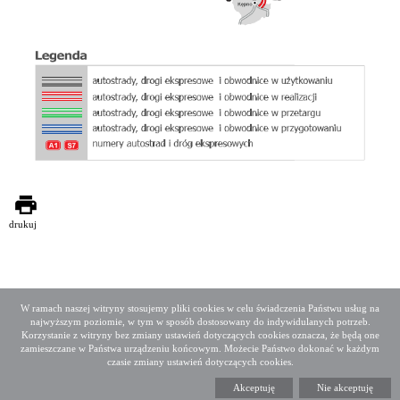
drukuj
W ramach naszej witryny stosujemy pliki cookies w celu świadczenia Państwu usług na
najwyższym poziomie, w tym w sposób dostosowany do indywidulanych potrzeb.
Deklaracja dostępności
Mapa serwisu
Korzystanie z witryny bez zmiany ustawień dotyczących cookies oznacza, że będą one
Media społecznościowe
Twitter
Facebook
Linkedin
zamieszczane w Państwa urządzeniu końcowym. Możecie Państwo dokonać w każdym
czasie zmiany ustawień dotyczących cookies.
Copyright 2015 GDDKiA
Akceptuję
Nie akceptuję
Generalna Dyrekcja Dróg Krajowych i Autostrad
ul. Wronia 53, 00-874 Warszawa, Tel +48 22 375 88 88