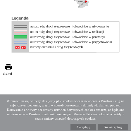
drukuj
W ramach naszej witryny stosujemy pliki cookies w celu świadczenia Państwu usług na
najwyższym poziomie, w tym w sposób dostosowany do indywidulanych potrzeb.
Deklaracja dostępności
Mapa serwisu
Korzystanie z witryny bez zmiany ustawień dotyczących cookies oznacza, że będą one
Media społecznościowe
Twitter
Facebook
Linkedin
zamieszczane w Państwa urządzeniu końcowym. Możecie Państwo dokonać w każdym
czasie zmiany ustawień dotyczących cookies.
Copyright 2015 GDDKiA
Akceptuję
Nie akceptuję
Generalna Dyrekcja Dróg Krajowych i Autostrad
ul. Wronia 53, 00-874 Warszawa, Tel +48 22 375 88 88