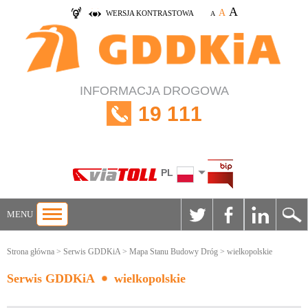
A
A
WERSJA KONTRASTOWA
A
INFORMACJA DROGOWA
19 111
PL
MENU
Strona główna
>
Serwis GDDKiA
>
Mapa Stanu Budowy Dróg
> wielkopolskie
Serwis GDDKiA
wielkopolskie