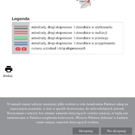
drukuj
W ramach naszej witryny stosujemy pliki cookies w celu świadczenia Państwu usług na
najwyższym poziomie, w tym w sposób dostosowany do indywidulanych potrzeb.
Deklaracja dostępności
Mapa serwisu
Korzystanie z witryny bez zmiany ustawień dotyczących cookies oznacza, że będą one
Media społecznościowe
Twitter
Facebook
Linkedin
zamieszczane w Państwa urządzeniu końcowym. Możecie Państwo dokonać w każdym
czasie zmiany ustawień dotyczących cookies.
Copyright 2015 GDDKiA
Akceptuję
Nie akceptuję
Generalna Dyrekcja Dróg Krajowych i Autostrad
ul. Wronia 53, 00-874 Warszawa, Tel +48 22 375 88 88