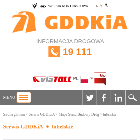
A
A
WERSJA KONTRASTOWA
A
INFORMACJA DROGOWA
19 111
PL
MENU
Strona główna
>
Serwis GDDKiA
>
Mapa Stanu Budowy Dróg
> lubelskie
Serwis GDDKiA
lubelskie