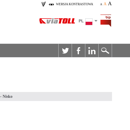
A
A
WERSJA KONTRASTOWA
A
PL
– Nisko