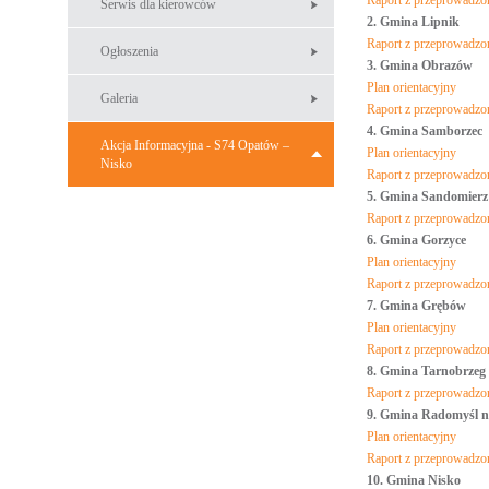
Raport z przeprowadzon
Serwis dla kierowców
2. Gmina Lipnik
Raport z przeprowadzon
Ogłoszenia
3. Gmina Obrazów
Plan orientacyjny
Galeria
Raport z przeprowadzon
4. Gmina Samborzec
Akcja Informacyjna - S74 Opatów –
Plan orientacyjny
Nisko
Raport z przeprowadzon
5. Gmina Sandomierz
Raport z przeprowadzon
6. Gmina Gorzyce
Plan orientacyjny
Raport z przeprowadzon
7. Gmina Grębów
Plan orientacyjny
Raport z przeprowadzon
8. Gmina Tarnobrzeg
Raport z przeprowadzon
9. Gmina Radomyśl 
Plan orientacyjny
Raport z przeprowadzon
10. Gmina Nisko