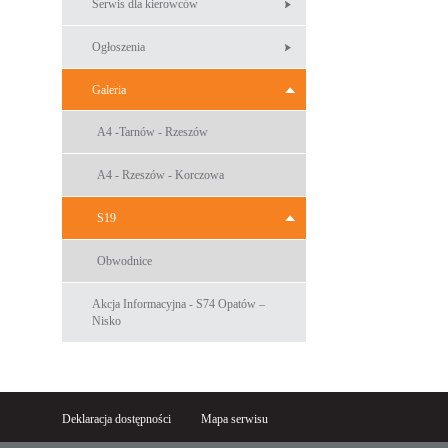
Serwis dla kierowców
Ogłoszenia
Galeria
A4 -Tarnów - Rzeszów
A4 - Rzeszów - Korczowa
S19
Obwodnice
Akcja Informacyjna - S74 Opatów –
Nisko
Deklaracja dostępności
Mapa serwisu