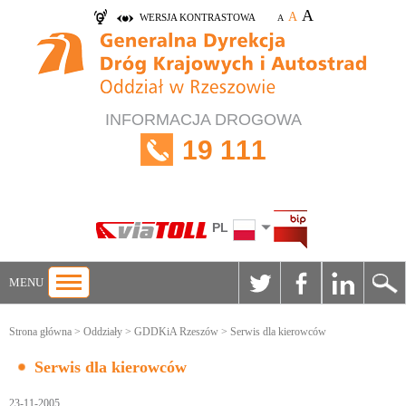
A
A
WERSJA KONTRASTOWA
A
INFORMACJA DROGOWA
19 111
PL
MENU
Strona główna
>
Oddziały
>
GDDKiA Rzeszów
> Serwis dla kierowców
Serwis dla kierowców
23-11-2005