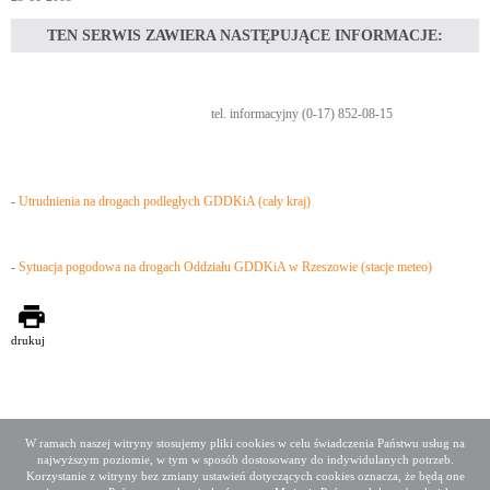
TEN SERWIS ZAWIERA NASTĘPUJĄCE INFORMACJE:
tel. informacyjny (0-17) 852-08-15
-
Utrudnienia na drogach podległych GDDKiA (cały kraj)
-
Sytuacja pogodowa na drogach Oddziału GDDKiA w Rzeszowie (stacje meteo)
drukuj
W ramach naszej witryny stosujemy pliki cookies w celu świadczenia Państwu usług na
najwyższym poziomie, w tym w sposób dostosowany do indywidulanych potrzeb.
Deklaracja dostępności
Mapa serwisu
Korzystanie z witryny bez zmiany ustawień dotyczących cookies oznacza, że będą one