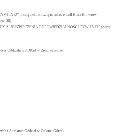
J” pocztą elektroniczną na adres e-mail Biura Brokerów
ew. 38).
SZKODY Z UBEZPIECZENIA ODPOWIEDZIALNOŚCI CYWILNEJ” pocztą
a adres Oddziału GDDKiA w Zielonej Górze
ch i Autostrad Oddział w Zielonej Górze).