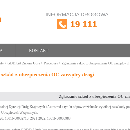
INFORMACJA DROGOWA
19 111
RA
KONTAKT
ały
>
GDDKiA Zielona Góra
>
Procedury
> Zgłaszanie szkód z ubezpieczenia OC zarządcy dr
 szkód z ubezpieczenia OC zarządcy drogi
Zgłaszanie szkód z ubezpieczenia OC za
alnej Dyrekcji Dróg Krajowych i Autostrad z tytułu odpowiedzialności cywilnej za szkody p
 Ubezpieczeń Wzajemnych.
020: 1301N00002710, 2021-2022: 1301N00003988