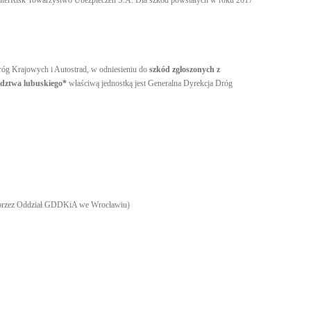
nterRisk Towarzystwo Ubezpieczeń S.A. Dla szkód powstałych w roku 2017
róg Krajowych i Autostrad, w odniesieniu do
szkód zgłoszonych z
ództwa lubuskiego*
właściwą jednostką jest Generalna Dyrekcja Dróg
y przez Oddział GDDKiA we Wrocławiu)