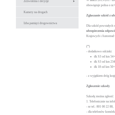
W latach 2015-2017 ub
Zezwolenia i decyzje
obowiązuje polisa o n
Kamery na drogach
Zgłaszanie szkód z u
Izba pamięci drogownictwa
Dla szkód powstałych 
ubezpieczenia odpowi
Krajowych i Autostrad 
(*)
- dodatkowo odcinki:
dk S3 od km 54+
dk S3 od km 234
dk 18 od km 50+
- z wyjątkiem dróg k
Zgłoszenie szkody
Szkodę można zgłosić:
1. Telefonicznie na info
- nr tel.: 801 00 22 88,
- dla telefonów komórk