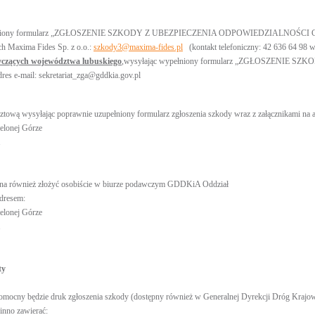
łniony formularz „ZGŁOSZENIE SZKODY Z UBEZPIECZENIA ODPOWIEDZIALNOŚCI CYWILNE
h Maxima Fides Sp. z o.o.:
szkody3@maxima-fides.pl
(kontakt telefoniczny: 42 636 64 98 w
czących województwa lubuskiego
,
wysyłając wypełniony formularz „ZGŁOSZENIE 
dres e-mail: sekretariat_zga@gddkia.gov.pl
cztową wysyłając poprawnie uzupełniony formularz zgłoszenia szkody wraz z załącznikami n
lonej Górze
1
na również złożyć osobiście w biurze podawczym GDDKiA Oddział
adresem:
lonej Górze
1
ty
mocny będzie druk zgłoszenia szkody (dostępny również w Generalnej Dyrekcji Dróg Krajowy
inno zawierać: