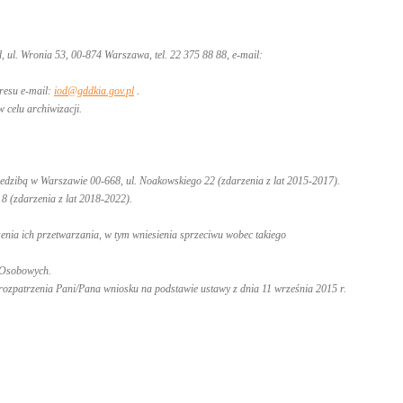
ul. Wronia 53, 00-874 Warszawa, tel. 22 375 88 88, e-mail:
resu e-mail:
iod@gddkia.gov.pl
.
 celu archiwizacji.
zibą w Warszawie 00-668, ul. Noakowskiego 22 (zdarzenia z lat 2015-2017).
(zdarzenia z lat 2018-2022).
enia ich przetwarzania, w tym wniesienia sprzeciwu wobec takiego
 Osobowych.
rozpatrzenia Pani/Pana wniosku na podstawie ustawy z dnia 11 września 2015 r.