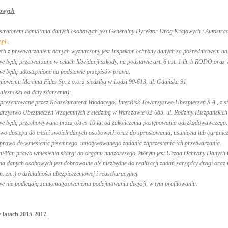
owych
stratorem Pani/Pana danych osobowych jest Generalny Dyrektor Dróg Krajowych i Autostrad, 
.pl
.
ch z przetwarzaniem danych wyznaczony jest Inspektor ochrony danych za pośrednictwem ad
 będą przetwarzane w celach likwidacji szkody, na podstawie art. 6 ust. 1 lit. b RODO oraz w
e będą udostępnione na podstawie przepisów prawa:
niowemu Maxima Fides Sp. z o.o. z siedzibą w Łodzi 90-613, ul. Gdańska 91,
ależności od daty zdarzenia):
ntowane przez Koasekuratora Wiodącego: InterRisk Towarzystwo Ubezpieczeń S.A., z sied
wo Ubezpieczeń Wzajemnych z siedzibą w Warszawie 02-685, ul. Rodziny Hiszpańskich 8 
e będą przechowywane przez okres 10 lat od zakończenia postępowania odszkodowawczego.
o dostępu do treści swoich danych osobowych oraz do sprostowania, usunięcia lub ogranicz
e prawo do wniesienia pisemnego, umotywowanego żądania zaprzestania ich przetwarzania.
ni/Pan prawo wniesienia skargi do organu nadzorczego, którym jest Urząd Ochrony Danych
a danych osobowych jest dobrowolne ale niezbędne do realizacji zadań zarządcy drogi oraz 
. zm.) o działalności ubezpieczeniowej i reasekuracyjnej.
e nie podlegają zautomatyzowanemu podejmowaniu decyzji, w tym profilowaniu
.
 latach 2015-2017