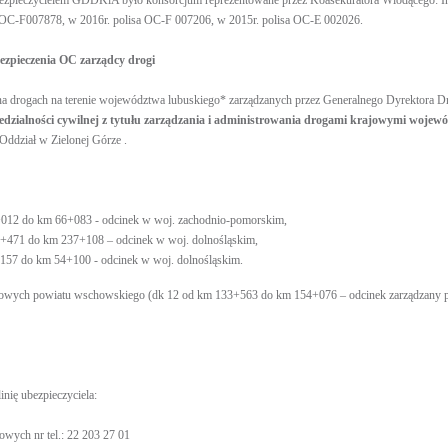
ezpieczycielem GDDKiA było konsorcjum reprezentowane przez Koasekuratora Wiodącego: I
r OC-F007878, w 2016r. polisa OC-F 007206, w 2015r. polisa OC-E 002026.
bezpieczenia OC zarządcy drogi
na drogach na terenie województwa lubuskiego* zarządzanych przez Generalnego Dyrektora D
edzialności cywilnej z tytułu zarządzania i administrowania drogami krajowymi wojew
Oddział w Zielonej Górze .
012 do km 66+083 - odcinek w woj. zachodnio-pomorskim,
+471 do km 237+108 – odcinek w woj. dolnośląskim,
157 do km 54+100 - odcinek w woj. dolnośląskim.
rajowych powiatu wschowskiego (dk 12 od km 133+563 do km 154+076 – odcinek zarządzan
linię ubezpieczyciela:
owych nr tel.: 22 203 27 01