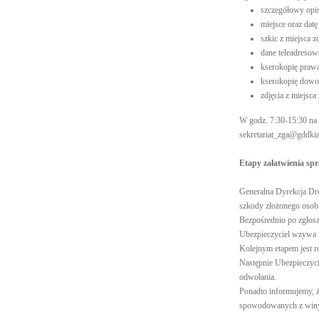
szczegółowy opis
miejsce oraz datę
szkic z miejsca z
dane teleadreso
kserokopię prawa
kserokopię dowod
zdjęcia z miejsca
W godz. 7:30-15:30 na 
sekretariat_zga@gddkia
Etapy załatwienia sp
Generalna Dyrekcja Dró
szkody złożonego osob
Bezpośrednio po zgłos
Ubezpieczyciel wzywa 
Kolejnym etapem jest r
Następnie Ubezpieczyci
odwołania.
Ponadto informujemy, ż
spowodowanych z winy 