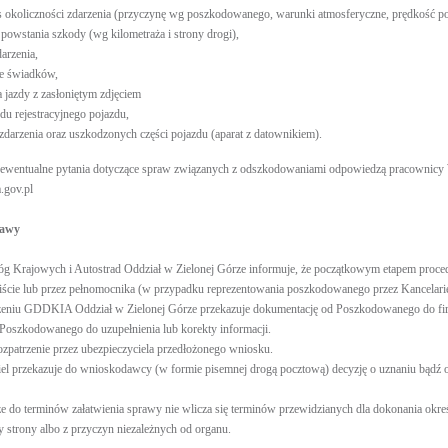
 okoliczności zdarzenia (przyczynę wg poszkodowanego, warunki atmosferyczne, prędkość poj
 powstania szkody (wg kilometraża i strony drogi),
darzenia,
we świadków,
 jazdy z zasłoniętym zdjęciem
u rejestracyjnego pojazdu,
 zdarzenia oraz uszkodzonych części pojazdu (aparat z datownikiem).
ewentualne pytania dotyczące spraw związanych z odszkodowaniami odpowiedzą pracownicy Wydz
.gov.pl
rawy
g Krajowych i Autostrad Oddział w Zielonej Górze informuje, że początkowym etapem procedury
iście lub przez pełnomocnika (w przypadku reprezentowania poszkodowanego przez Kancelar
zeniu GDDKIA Oddział w Zielonej Górze przekazuje dokumentację od Poszkodowanego do fir
Poszkodowanego do uzupełnienia lub korekty informacji.
ozpatrzenie przez ubezpieczyciela przedłożonego wniosku.
el przekazuje do wnioskodawcy (w formie pisemnej drogą pocztową) decyzję o uznaniu bądź od
e do terminów załatwienia sprawy nie wlicza się terminów przewidzianych dla dokonania okr
strony albo z przyczyn niezależnych od organu.