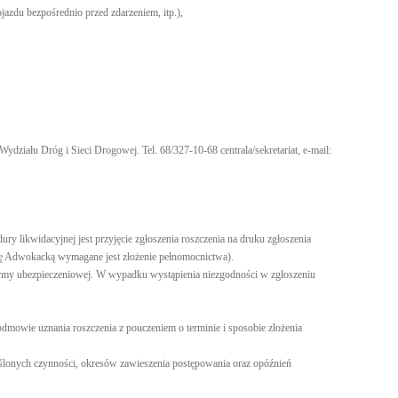
azdu bezpośrednio przed zdarzeniem, itp.),
iału Dróg i Sieci Drogowej. Tel. 68/327-10-68 centrala/sekretariat, e-mail:
 likwidacyjnej jest przyjęcie zgłoszenia roszczenia na druku zgłoszenia
ię Adwokacką wymagane jest złożenie pełnomocnictwa).
my ubezpieczeniowej. W wypadku wystąpienia niezgodności w zgłoszeniu
mowie uznania roszczenia z pouczeniem o terminie i sposobie złożenia
eślonych czynności, okresów zawieszenia postępowania oraz opóźnień