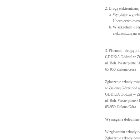
2. Drogą elektroniczną:
Wysyłając wype
Ubezpieczeniowyc
W szkodach doty
elektroniczną na a
3. Pisemnie - drogą po
GDDKiA Oddział w Zie
ul. Boh. Westerplatte 3
65-950 Zielona Góra
Zgłoszenie szkody moż
w Zielonej Górze pod 
GDDKiA Oddział w Zie
ul. Boh. Westerplatte 3
65-950 Zielona Góra
Wymagane dokumen
W zgłoszeniu szkody po
Zgłoszenie szkody pow