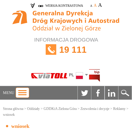
A
A
WERSJA KONTRASTOWA
A
INFORMACJA DROGOWA
19 111
PL
MENU
Strona główna
>
Oddziały
>
GDDKiA Zielona Góra
>
Zezwolenia i decyzje
>
Reklamy
>
wniosek
wniosek