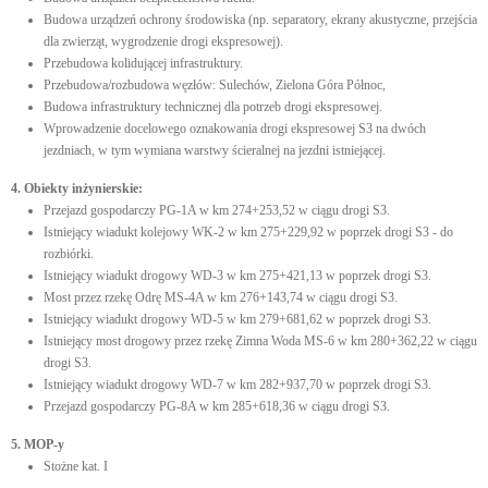
Budowa urządzeń ochrony środowiska (np. separatory, ekrany akustyczne, przejścia
dla zwierząt, wygrodzenie drogi ekspresowej).
Przebudowa kolidującej infrastruktury.
Przebudowa/rozbudowa węzłów: Sulechów, Zielona Góra Północ,
Budowa infrastruktury technicznej dla potrzeb drogi ekspresowej.
Wprowadzenie docelowego oznakowania drogi ekspresowej S3 na dwóch
jezdniach, w tym wymiana warstwy ścieralnej na jezdni istniejącej.
4. Obiekty inżynierskie:
Przejazd gospodarczy PG-1A w km 274+253,52 w ciągu drogi S3.
Istniejący wiadukt kolejowy WK-2 w km 275+229,92 w poprzek drogi S3 - do
rozbiórki.
Istniejący wiadukt drogowy WD-3 w km 275+421,13 w poprzek drogi S3.
Most przez rzekę Odrę MS-4A w km 276+143,74 w ciągu drogi S3.
Istniejący wiadukt drogowy WD-5 w km 279+681,62 w poprzek drogi S3.
Istniejący most drogowy przez rzekę Zimna Woda MS-6 w km 280+362,22 w ciągu
drogi S3.
Istniejący wiadukt drogowy WD-7 w km 282+937,70 w poprzek drogi S3.
Przejazd gospodarczy PG-8A w km 285+618,36 w ciągu drogi S3.
5. MOP-y
Stożne kat. I