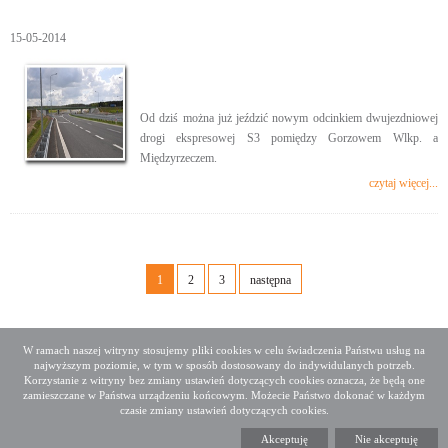
15-05-2014
Od dziś można już jeździć nowym odcinkiem dwujezdniowej
drogi ekspresowej S3 pomiędzy Gorzowem Wlkp. a
Międzyrzeczem.
czytaj więcej...
1
2
3
następna
W ramach naszej witryny stosujemy pliki cookies w celu świadczenia Państwu usług na
najwyższym poziomie, w tym w sposób dostosowany do indywidulanych potrzeb.
Deklaracja dostępności
Mapa serwisu
Korzystanie z witryny bez zmiany ustawień dotyczących cookies oznacza, że będą one
Media społecznościowe
Twitter
Facebook
Linkedin
zamieszczane w Państwa urządzeniu końcowym. Możecie Państwo dokonać w każdym
czasie zmiany ustawień dotyczących cookies.
Copyright 2015 GDDKiA
Akceptuję
Nie akceptuję
Generalna Dyrekcja Dróg Krajowych i Autostrad
ul. Wronia 53, 00-874 Warszawa, Tel +48 22 375 88 88