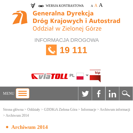
A
A
WERSJA KONTRASTOWA
A
INFORMACJA DROGOWA
19 111
PL
MENU
Strona główna
>
Oddziały
>
GDDKiA Zielona Góra
>
Informacje
>
Archiwum informacji
> Archiwum 2014
Archiwum 2014