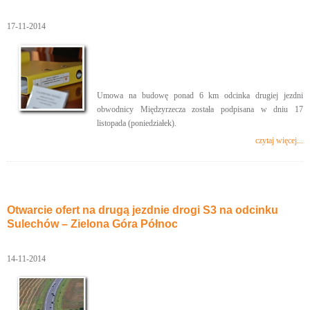
17-11-2014
Umowa na budowę ponad 6 km odcinka drugiej jezdni
obwodnicy Międzyrzecza została podpisana w dniu 17
listopada (poniedziałek).
czytaj więcej...
Otwarcie ofert na drugą jezdnie drogi S3 na odcinku
Sulechów – Zielona Góra Północ
14-11-2014