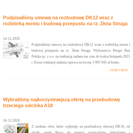
Podpisaliśmy umowę na rozbudowę DK12 wraz z
rozbiórką mostu i budową przepustu na rz. Złota Struga
14-12-2020
Podpisaliśmy umowę na rozbudowę DK12 wraz z rozbiórką mostu i
budową przepustu na rz. Złota Struga. Wykonawca Berger Bau
Polska sp. z o.o. na realizację zadana ma czas do końca listopada 2021
r. Koszt realizacji zadania opiewa na kwotę 3 995 945 zł brutto.
czytaj więcej...
Wybraliśmy najkorzystniejszą ofertę na przebudowę
trzeciego odcinka A18
10-12-2020
Z siedmiu ofert, które wpłynęły na przebudowę obecnej DK18, od
okolic węzła Iłowa do granicy województw lubuskiego i