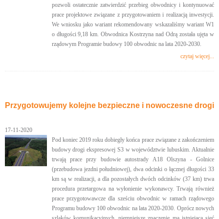
pozwoli ostatecznie zatwierdzić przebieg obwodnicy i kontynuować
prace projektowe związane z przygotowaniem i realizacją inwestycji.
We wniosku jako wariant rekomendowany wskazaliśmy wariant W1
o długości 9,18 km. Obwodnica Kostrzyna nad Odrą została ujęta w
rządowym Programie budowy 100 obwodnic na lata 2020-2030.
czytaj więcej...
Przygotowujemy kolejne bezpieczne i nowoczesne drogi
17-11-2020
Pod koniec 2019 roku dobiegły końca prace związane z zakończeniem
budowy drogi ekspresowej S3 w województwie lubuskim. Aktualnie
trwają prace przy budowie autostrady A18 Olszyna - Golnice
(przebudowa jezdni południowej), dwa odcinki o łącznej długości 33
km są w realizacji, a dla pozostałych dwóch odcinków (37 km) trwa
procedura przetargowa na wyłonienie wykonawcy. Trwają również
prace przygotowawcze dla sześciu obwodnic w ramach rządowego
Programu budowy 100 obwodnic na lata 2020-2030. Oprócz nowych
szlaków komunikacyjnych, niemniejsze znaczenie ma istniejąca sieć