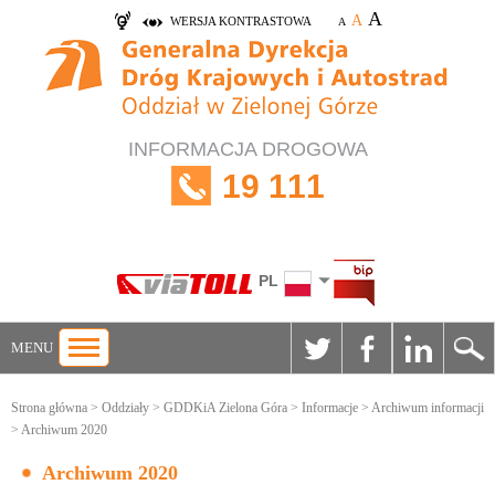
A
A
WERSJA KONTRASTOWA
A
INFORMACJA DROGOWA
19 111
PL
MENU
Strona główna
>
Oddziały
>
GDDKiA Zielona Góra
>
Informacje
>
Archiwum informacji
> Archiwum 2020
Archiwum 2020