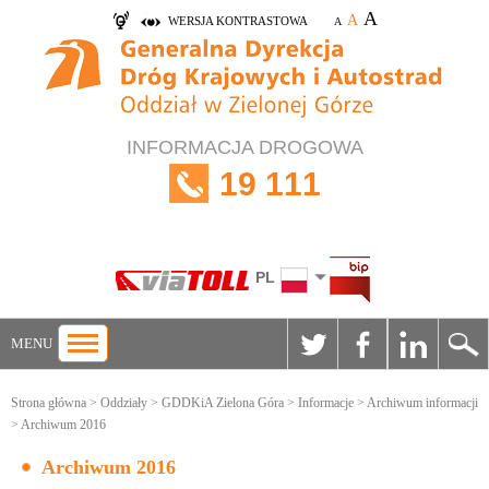
A
A
WERSJA KONTRASTOWA
A
INFORMACJA DROGOWA
19 111
PL
MENU
Strona główna
>
Oddziały
>
GDDKiA Zielona Góra
>
Informacje
>
Archiwum informacji
> Archiwum 2016
Archiwum 2016