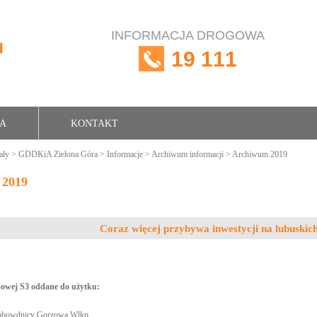
INFORMACJA DROGOWA
19 111
RA
KONTAKT
ały
>
GDDKiA Zielona Góra
>
Informacje
>
Archiwum informacji
> Archiwum 2019
 2019
Coraz więcej przybywa inwestycji na lubuski
sowej S3 oddane do użytku:
a obowdnicy Gorzowa Wlkp.