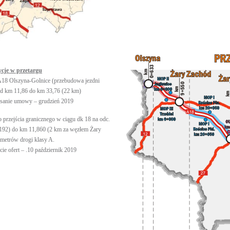
ycje w przetargu
A18 Olszyna-Golnice (przebudowa jezdni
od km 11,86 do km 33,76 (22 km)
sanie umowy – grudzień 2019
 przejścia granicznego w ciągu dk 18 na odc.
,192) do km 11,860 (2 km za węzłem Żary
ametrów drogi klasy A.
ie ofert – .10 październik 2019