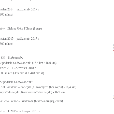
wrzesień 2014 – październik 2017 r.
 300 mln zł
hów - Zielona Góra Północ (I etap)
kwiecień 2015 – październik 2017 r.
 300 mln zł
a Sól – Kaźmierzów
w podziale na dwa odcinki (16,4 km +16,9 km)
grudzień 2014 – wrzesień 2018 r.
803 mln zł (355 mln zł + 448 mln zł)
 w podziale na dwa odcinki:
Sól Południe” – do węzła „Gaworzyce” (bez węzła) - 16,4 km;
zyce” do węzła „Kaźmierzów” (bez węzła) - 16,9 km.
na Góra Północ – Niedoradz (budowa drugiej jezdni)
aździernik 2015 r. – listopad 2018 r.