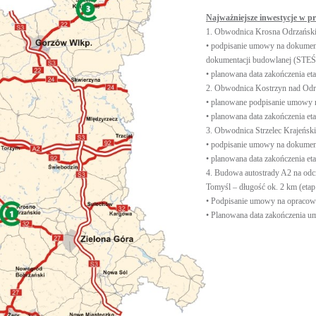
Najważniejsze inwestycje w p
1. Obwodnica Krosna Odrzańskie
• podpisanie umowy na dokumen
dokumentacji budowlanej (STEŚ-
• planowana data zakończenia et
2. Obwodnica Kostrzyn nad Odrą
• planowane podpisanie umowy 
• planowana data zakończenia et
3. Obwodnica Strzelec Krajeński
• podpisanie umowy na dokument
• planowana data zakończenia et
4. Budowa autostrady A2 na odc
Tomyśl – długość ok. 2 km (etap 
• Podpisanie umowy na opracowa
• Planowana data zakończenia um