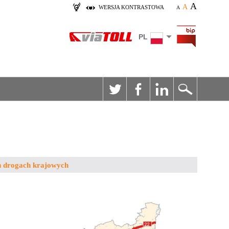
A
A
WERSJA KONTRASTOWA
A
PL
ch drogach krajowych