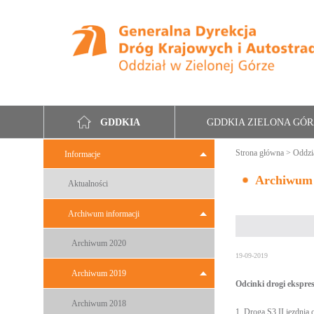
GDDKIA ZIELONA GÓ
GDDKIA
Strona główna
>
Oddzi
Informacje
Archiwum
Aktualności
Archiwum informacji
Archiwum 2020
19-09-2019
Archiwum 2019
Odcinki drogi ekspre
Archiwum 2018
1. Droga S3 II jezdni