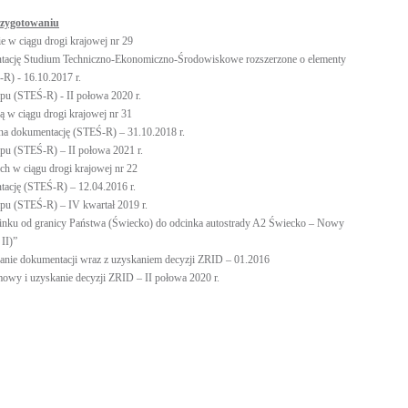
rzygotowaniu
 w ciągu drogi krajowej nr 29
tację Studium Techniczno-Ekonomiczno-Środowiskowe rozszerzone o elementy
R) - 16.10.2017 r.
apu (STEŚ-R) - II połowa 2020 r.
 w ciągu drogi krajowej nr 31
na dokumentację (STEŚ-R) – 31.10.2018 r.
apu (STEŚ-R) – II połowa 2021 r.
ch w ciągu drogi krajowej nr 22
ację (STEŚ-R) – 12.04.2016 r.
apu (STEŚ-R) – IV kwartał 2019 r.
inku od granicy Państwa (Świecko) do odcinka autostrady A2 Świecko – Nowy
II)”
nie dokumentacji wraz z uzyskaniem decyzji ZRID – 01.2016
owy i uzyskanie decyzji ZRID – II połowa 2020 r.