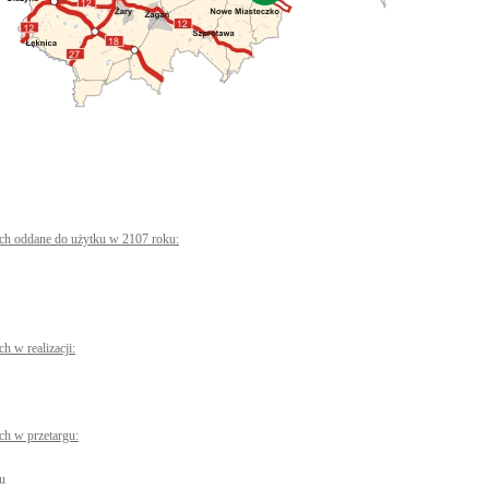
ch oddane do użytku w 2107 roku:
h w realizacji:
ch w przetargu:
gu