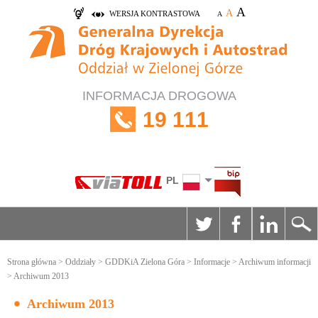
A
A
WERSJA KONTRASTOWA
A
INFORMACJA DROGOWA
19 111
PL
Strona główna
>
Oddziały
>
GDDKiA Zielona Góra
>
Informacje
>
Archiwum informacji
> Archiwum 2013
Archiwum 2013