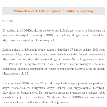
Wniosek o ZRID dla kolejnego odcinka S-3 złożony
06-11-2012
30 października GDDKiA złożyła do Wojewody Lubuskiego wniosek o Zezwolenie na
Realizację Inwestycji Drogowej (ZRID) na budowę drugiej jezdni obwodnicy
Międzyrzecza w ciągu drogi ekspresowej S-3.
Zadanie polega na dobudowie drugiej jezdni o długości 6,37 km do oddanej 2006 roku
obwodnicy Międzyrzecza. Co ważne w zakres zadania wchodzi również budowa węzła
Międzyrzecz Zachód, który skomunikuje drogę ekspresową S-3 z drogą wojewódzką nr
137. Pozwoli to na wyprowadzenie ruchu na trasie: Sulęcin-Skwierzyna i Sulęcin-
Świebodzin. Zgodnie z szacunkami spowoduje to zmniejszenie natężenia ruchu na ulicach
Międzyrzecza o ok. 25.
Termin wydania ZRID-u wynosi 90 dni + 45 dni potrzebne na przeprowadzenie powtórnej
decyzji środowiskowej. Otrzymanie decyzji kończy etap przygotowania inwestycji.
Zezwolenie jest bezterminowe. Do rozpoczęcia procedury przetargowej i realizacji robót
potrzebne są już tylko pieniądze. Na chwilę obecną GDDKiA nie ma niestety
zapewnionych środków finansowych na realizację inwestycji.