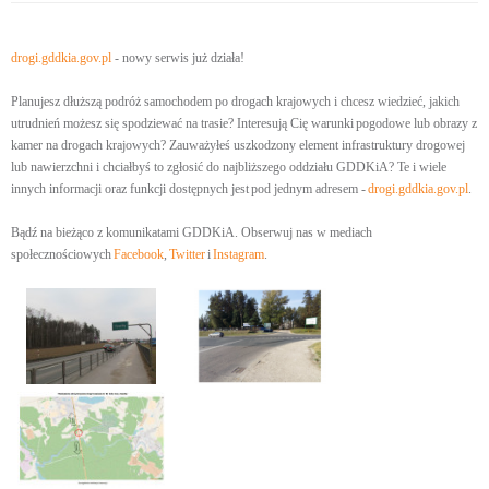
drogi.gddkia.gov.pl
- nowy serwis już działa!
Planujesz dłuższą podróż samochodem po drogach krajowych i chcesz wiedzieć, jakich
utrudnień możesz się spodziewać na trasie? Interesują Cię warunki pogodowe lub obrazy z
kamer na drogach krajowych? Zauważyłeś uszkodzony element infrastruktury drogowej
lub nawierzchni i chciałbyś to zgłosić do najbliższego oddziału GDDKiA? Te i wiele
innych informacji oraz funkcji dostępnych jest pod jednym adresem -
drogi.gddkia.gov.pl
.
Bądź na bieżąco z komunikatami GDDKiA. Obserwuj nas w mediach
społecznościowych
Facebook
,
Twitter
i
Instagram
.