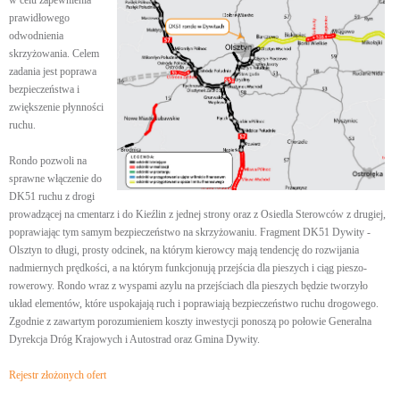
w celu zapewnienia
prawidłowego
odwodnienia
skrzyżowania. Celem
zadania jest poprawa
bezpieczeństwa i
zwiększenie płynności
ruchu.
Rondo pozwoli na
sprawne włączenie do
DK51 ruchu z drogi
prowadzącej na cmentarz i do Kieźlin z jednej strony oraz z Osiedla Sterowców z drugiej,
poprawiając tym samym bezpieczeństwo na skrzyżowaniu. Fragment DK51 Dywity -
Olsztyn to długi, prosty odcinek, na którym kierowcy mają tendencję do rozwijania
nadmiernych prędkości, a na którym funkcjonują przejścia dla pieszych i ciąg pieszo-
rowerowy. Rondo wraz z wyspami azylu na przejściach dla pieszych będzie tworzyło
układ elementów, które uspokajają ruch i poprawiają bezpieczeństwo ruchu drogowego.
Zgodnie z zawartym porozumieniem koszty inwestycji ponoszą po połowie Generalna
Dyrekcja Dróg Krajowych i Autostrad oraz Gmina Dywity.
Rejestr złożonych ofert