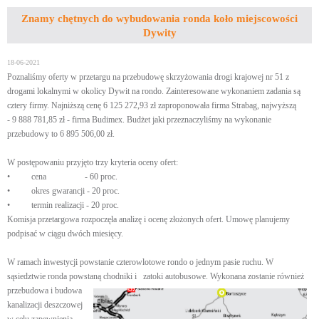
Znamy chętnych do wybudowania ronda koło miejscowości
Dywity
18-06-2021
Poznaliśmy oferty w przetargu na przebudowę skrzyżowania drogi krajowej nr 51 z
drogami lokalnymi w okolicy Dywit na rondo. Zainteresowane wykonaniem zadania są
cztery firmy. Najniższą cenę 6 125 272,93 zł zaproponowała firma Strabag, najwyższą
- 9 888 781,85 zł - firma Budimex. Budżet jaki przeznaczyliśmy na wykonanie
przebudowy to 6 895 506,00 zł.
W postępowaniu przyjęto trzy kryteria oceny ofert:
• cena - 60 proc.
• okres gwarancji - 20 proc.
• termin realizacji - 20 proc.
Komisja przetargowa rozpoczęła analizę i ocenę złożonych ofert. Umowę planujemy
podpisać w ciągu dwóch miesięcy.
W ramach inwestycji powstanie czterowlotowe rondo o jednym pasie ruchu. W
sąsiedztwie ronda powstaną chodniki i
zatoki autobusowe. Wykonana zostanie również
przebudowa i budowa
kanalizacji deszczowej