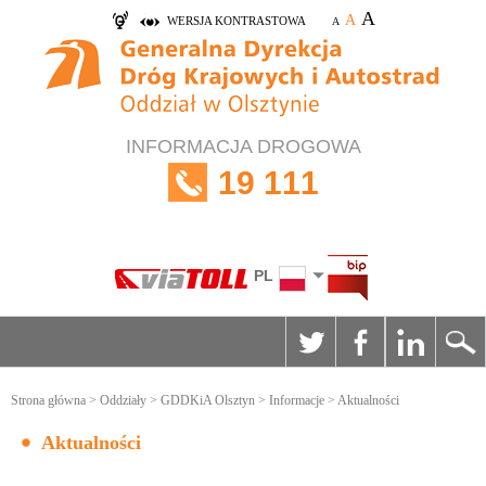
A
A
WERSJA KONTRASTOWA
A
INFORMACJA DROGOWA
19 111
PL
Strona główna
>
Oddziały
>
GDDKiA Olsztyn
>
Informacje
> Aktualności
Aktualności