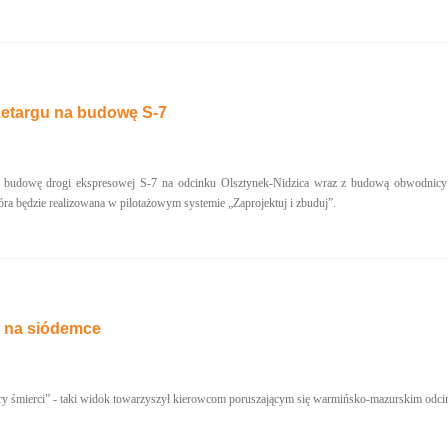
zetargu na budowę S-7
a budowę drogi ekspresowej S-7 na odcinku Olsztynek-Nidzica wraz z budową obwodnicy
óra będzie realizowana w pilotażowym systemie „Zaprojektuj i zbuduj”.
i na siódemce
ry śmierci” - taki widok towarzyszył kierowcom poruszającym się warmińsko-mazurskim odcin