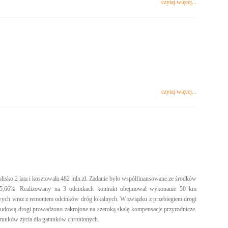
czytaj więcej...
czytaj więcej...
isko 2 lata i kosztowała 482 mln zł. Zadanie było współfinansowane ze środków
35,66%. Realizowany na 3 odcinkach kontrakt obejmował wykonanie 50 km
wych wraz z remontem odcinków dróg lokalnych. W związku z przebiegiem drogi
z budową drogi prowadzono zakrojone na szeroką skalę kompensacje przyrodnicze.
arunków życia dla gatunków chronionych.