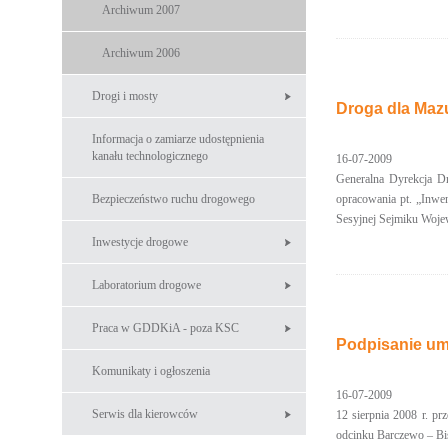
Archiwum 2007
Archiwum 2006
Drogi i mosty
Droga dla Mazu
Informacja o zamiarze udostępnienia
kanału technologicznego
16-07-2009
Generalna Dyrekcja Dr
Bezpieczeństwo ruchu drogowego
opracowania pt. „Inwen
Sesyjnej Sejmiku Woje
Inwestycje drogowe
Laboratorium drogowe
Praca w GDDKiA - poza KSC
Podpisanie um
Komunikaty i ogłoszenia
16-07-2009
Serwis dla kierowców
12 sierpnia 2008 r. p
odcinku Barczewo – Bi