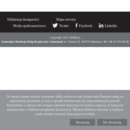
Deklaracja dostępności
Mapa serwisu
Media społecznościowe
Twitter
Facebook
Linkedin
Copyright 2015 GDDKiA
Generalna Dyrekcja Dróg Krajowych i Autostrad
ul. Wronia 53, 00-874 Warszawa, Tel +48 22 375 88 88
W ramach naszej witryny stosujemy pliki cookies w celu świadczenia Państwu usług na
najwyższym poziomie, w tym w sposób dostosowany do indywidulanych potrzeb.
Korzystanie z witryny bez zmiany ustawień dotyczących cookies oznacza, że będą one
zamieszczane w Państwa urządzeniu końcowym. Możecie Państwo dokonać w każdym
czasie zmiany ustawień dotyczących cookies.
Akceptuję
Nie akceptuję