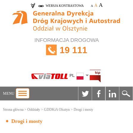
A
A
WERSJA KONTRASTOWA
A
INFORMACJA DROGOWA
19 111
PL
MENU
Strona główna
>
Oddziały
>
GDDKiA Olsztyn
> Drogi i mosty
Drogi i mosty