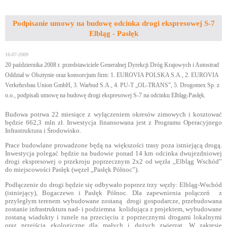
Podpisanie umowy na budowę odcinka drogi ekspresowej S-7
Elbląg - Pasłęk
16-07-2009
20 października 2008 r. przedstawiciele Generalnej Dyrekcji Dróg Krajowych i Autostrad
Oddział w Olsztynie oraz konsorcjum firm: 1. EUROVIA POLSKA S.A., 2. EUROVIA
Verkehrsbau Union GmbH, 3. Warbud S.A., 4. PU-T „OL-TRANS”, 5. Drogomex Sp. z
o.o., podpisali umowę na budowę drogi ekspresowej S-7 na odcinku Elbląg-Pasłęk.
Budowa potrwa 22 miesiące z wyłączeniem okresów zimowych i kosztować
będzie 662,3 mln zł.
Inwestycja finansowana jest z Programu Operacyjnego
Infrastruktura i Środowisko.
Prace budowlane prowadzone będą na większości trasy poza istniejącą drogą.
Inwestycja polegać będzie na budowie ponad
14 km
odcinka dwujezdniowej
drogi ekspresowej o przekroju poprzecznym 2x2 od węzła „Elbląg Wschód”
do miejscowości Pasłęk (węzeł „Pasłęk Północ”).
Podłączenie do drogi będzie się odbywało poprzez trzy węzły: Elbląg-Wschód
(istniejący), Bogaczewo i Pasłęk Północ. Dla zapewnienia połączeń
z
przyległym terenem wybudowane zostaną
drogi gospodarcze, przebudowana
zostanie infrastruktura nad- i podziemna
kolidująca z projektem, wybudowane
zostaną wiadukty i tunele na przecięciu z poprzecznymi drogami lokalnymi
oraz przejścia ekologiczne dla małych i dużych zwierząt. W zakresie