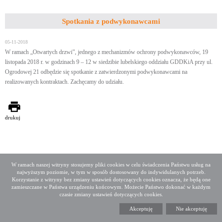
Spotkania z podwykonawcami
05-11-2018
W ramach „Otwartych drzwi”, jednego z mechanizmów ochrony podwykonawców, 19
listopada 2018 r. w godzinach 9 – 12 w siedzibie lubelskiego oddziału GDDKiA przy ul.
Ogrodowej 21 odbędzie się spotkanie z zatwierdzonymi podwykonawcami na
realizowanych kontraktach. Zachęcamy do udziału.
drukuj
W ramach naszej witryny stosujemy pliki cookies w celu świadczenia Państwu usług na
najwyższym poziomie, w tym w sposób dostosowany do indywidulanych potrzeb.
Deklaracja dostępności
Mapa serwisu
Korzystanie z witryny bez zmiany ustawień dotyczących cookies oznacza, że będą one
Media społecznościowe
Twitter
Facebook
Linkedin
zamieszczane w Państwa urządzeniu końcowym. Możecie Państwo dokonać w każdym
czasie zmiany ustawień dotyczących cookies.
Copyright 2015 GDDKiA
Akceptuję
Nie akceptuję
Generalna Dyrekcja Dróg Krajowych i Autostrad
ul. Wronia 53, 00-874 Warszawa, Tel +48 22 375 88 88