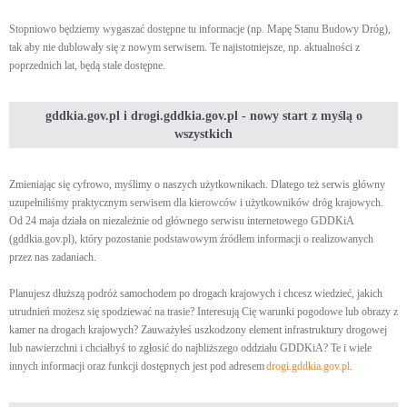
Stopniowo będziemy wygaszać dostępne tu informacje (np. Mapę Stanu Budowy Dróg),
tak aby nie dublowały się z nowym serwisem. Te najistotniejsze, np. aktualności z
poprzednich lat, będą stale dostępne.
gddkia.gov.pl i drogi.gddkia.gov.pl - nowy start z myślą o
wszystkich
Zmieniając się cyfrowo, myślimy o naszych użytkownikach. Dlatego też serwis główny
uzupełniliśmy praktycznym serwisem dla kierowców i użytkowników dróg krajowych.
Od 24 maja działa on niezależnie od głównego serwisu internetowego GDDKiA
(gddkia.gov.pl), który pozostanie podstawowym źródłem informacji o realizowanych
przez nas zadaniach.
Planujesz dłuższą podróż samochodem po drogach krajowych i chcesz wiedzieć, jakich
utrudnień możesz się spodziewać na trasie? Interesują Cię warunki pogodowe lub obrazy z
kamer na drogach krajowych? Zauważyłeś uszkodzony element infrastruktury drogowej
lub nawierzchni i chciałbyś to zgłosić do najbliższego oddziału GDDKiA? Te i wiele
innych informacji oraz funkcji dostępnych jest pod adresem
drogi.gddkia.gov.pl
.