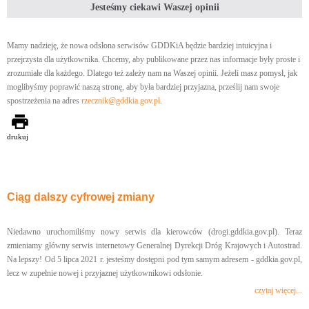
Jesteśmy ciekawi Waszej opinii
Mamy nadzieję, że nowa odsłona serwisów GDDKiA będzie bardziej intuicyjna i
przejrzysta dla użytkownika. Chcemy, aby publikowane przez nas informacje były proste i
zrozumiałe dla każdego. Dlatego też zależy nam na Waszej opinii. Jeżeli masz pomysł, jak
moglibyśmy poprawić naszą stronę, aby była bardziej przyjazna, prześlij nam swoje
spostrzeżenia na adres
rzecznik@gddkia.gov.pl
.
drukuj
Ciąg dalszy cyfrowej zmiany
Niedawno uruchomiliśmy nowy serwis dla kierowców (drogi.gddkia.gov.pl). Teraz
zmieniamy główny serwis internetowy Generalnej Dyrekcji Dróg Krajowych i Autostrad.
Na lepszy! Od 5 lipca 2021 r. jesteśmy dostępni pod tym samym adresem - gddkia.gov.pl,
lecz w zupełnie nowej i przyjaznej użytkownikowi odsłonie.
czytaj więcej...