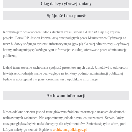
Ciąg dalszy cyfrowej zmiany
Spójność i dostępność
Korzystając z doświadczeń i idąc z duchem czasu, serwis GDDKiA staje się częścią
projektu Portal RP. Jest on kontynuacją prac podjętych przez Ministerstwo Cyfryzacji na
rzecz budowy spójnego systemu informacyjnego (gov.pl) dla całej administracji - cyfrowej
bramy, udostępniającej każdego typu informacje i e-usługi oferowane przez administrację
publiczną.
Dzięki temu zostanie zachowana spójność prezentowanych treści. Umożliwi to odbiorcom
łatwiejsze ich odnajdywanie bez względu na to, który podmiot administracji publicznej
będzie je udostępniał i w jakiej części serwisu opublikuje informacje.
Archiwum informacji
Nowa odsłona serwisu jest od teraz głównym źródłem informacji o naszych działaniach i
realizowanych zadaniach. Nie zapominamy jednak o tym, co już za nami. Serwis, który
teraz przeglądasz będzie nadal dostępny dla użytkowników. Zmienia się tylko adres, pod
którym należy go szukać. Będzie to
archiwum.gddkia.gov.pl
.