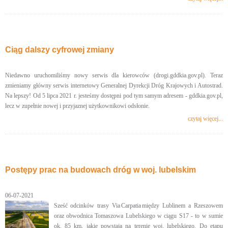
Ciąg dalszy cyfrowej zmiany
Niedawno uruchomiliśmy nowy serwis dla kierowców (drogi.gddkia.gov.pl). Teraz
zmieniamy główny serwis internetowy Generalnej Dyrekcji Dróg Krajowych i Autostrad.
Na lepszy! Od 5 lipca 2021 r. jesteśmy dostępni pod tym samym adresem - gddkia.gov.pl,
lecz w zupełnie nowej i przyjaznej użytkownikowi odsłonie.
czytaj więcej...
Postępy prac na budowach dróg w woj. lubelskim
06-07-2021
Sześć odcinków trasy Via Carpatia między Lublinem a Rzeszowem
oraz obwodnica Tomaszowa Lubelskiego w ciągu S17 - to w sumie
ok. 85 km, jakie powstają na terenie woj. lubelskiego. Do etapu