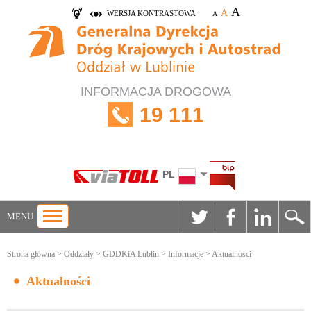
A
A
WERSJA KONTRASTOWA
A
INFORMACJA DROGOWA
19 111
PL
MENU
Strona główna
>
Oddziały
>
GDDKiA Lublin
>
Informacje
> Aktualności
Aktualności