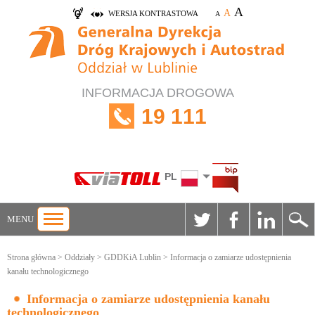
A
A
WERSJA KONTRASTOWA
A
INFORMACJA DROGOWA
19 111
PL
MENU
Strona główna
>
Oddziały
>
GDDKiA Lublin
> Informacja o zamiarze udostępnienia
kanału technologicznego
Informacja o zamiarze udostępnienia kanału
technologicznego