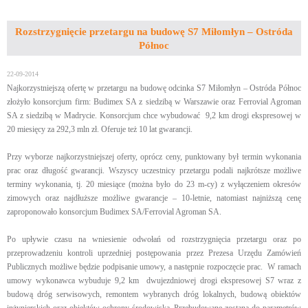
Rozstrzygnięcie przetargu na budowę S7 Miłomłyn – Ostróda
Północ
22-09-2014
Najkorzystniejszą ofertę w przetargu na budowę odcinka S7 Miłomłyn – Ostróda Północ
złożyło konsorcjum firm: Budimex SA z siedzibą w Warszawie oraz Ferrovial Agroman
SA z siedzibą w Madrycie. Konsorcjum chce wybudować 9,2 km drogi ekspresowej w
20 miesięcy za 292,3 mln zł. Oferuje też 10 lat gwarancji.
Przy wyborze najkorzystniejszej oferty, oprócz ceny, punktowany był termin wykonania
prac oraz długość gwarancji. Wszyscy uczestnicy przetargu podali najkrótsze możliwe
terminy wykonania, tj. 20 miesiące (można było do 23 m-cy) z wyłączeniem okresów
zimowych oraz najdłuższe możliwe gwarancje – 10-letnie, natomiast najniższą cenę
zaproponowało konsorcjum Budimex SA/Ferrovial Agroman SA.
Po upływie czasu na wniesienie odwołań od rozstrzygnięcia przetargu oraz po
przeprowadzeniu kontroli uprzedniej postępowania przez Prezesa Urzędu Zamówień
Publicznych możliwe będzie podpisanie umowy, a następnie rozpoczęcie prac. W ramach
umowy wykonawca wybuduje 9,2 km dwujezdniowej drogi ekspresowej S7 wraz z
budową dróg serwisowych, remontem wybranych dróg lokalnych, budową obiektów