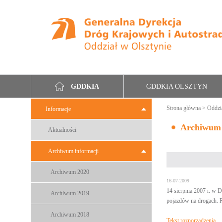
GDDKIA OLSZTYN
GDDKIA
Strona główna
>
Oddzi
Informacje
Archiwum
Aktualności
Archiwum informacji
Archiwum 2020
16-07-2009
14 sierpnia 2007 r. w 
Archiwum 2019
pojazdów na drogach. R
Archiwum 2018
Tekst rozporządzenia