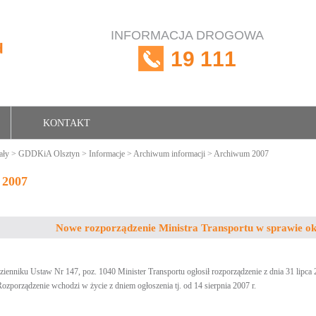
INFORMACJA DROGOWA
19 111
KONTAKT
ały
>
GDDKiA Olsztyn
>
Informacje
>
Archiwum informacji
> Archiwum 2007
 2007
Nowe rozporządzenie Ministra Transportu w sprawie o
Dzienniku Ustaw Nr 147, poz. 1040 Minister Transportu ogłosił rozporządzenie z dnia 31 lipca
ozporządzenie wchodzi w życie z dniem ogłoszenia tj. od 14 sierpnia 2007 r.