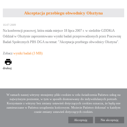
Akceptacja przebiegu obwodnicy Olsztyna
16-07-2009
Na konferencji prasowej, która miała miejsce 18 lipca 2007 r. w siedzibie GDDKiA
Oddział w Olsztynie zaprezentowano wyniki badań przeprowadzonych przez Pracownię
Badań Społecznych PBS DGA na temat: "Akceptacja przebiegu obwodnicy Olsztyna".
Zobacz
wyniki badań (3 MB)
drukuj
W ramach naszej witryny stosujemy pliki cookies w celu świadczenia Państwu usług na
najwyższym poziomie, w tym w sposób dostosowany do indywidulanych potrzeb.
Deklaracja dostępności
Mapa serwisu
Korzystanie z witryny bez zmiany ustawień dotyczących cookies oznacza, że będą one
Media społecznościowe
Twitter
Facebook
Linkedin
zamieszczane w Państwa urządzeniu końcowym. Możecie Państwo dokonać w każdym
czasie zmiany ustawień dotyczących cookies.
Copyright 2015 GDDKiA
Akceptuję
Nie akceptuję
Generalna Dyrekcja Dróg Krajowych i Autostrad
ul. Wronia 53, 00-874 Warszawa, Tel +48 22 375 88 88