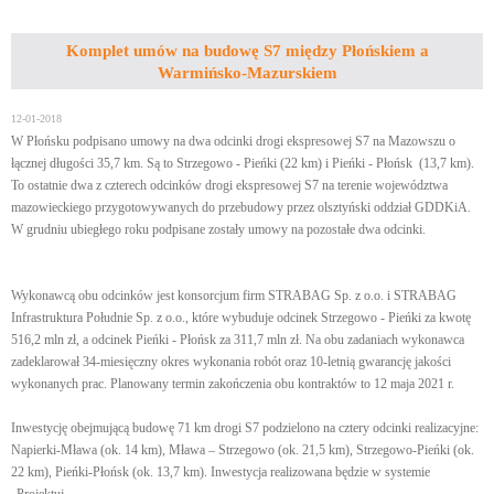
Komplet umów na budowę S7 między Płońskiem a
Warmińsko-Mazurskiem
12-01-2018
W Płońsku podpisano umowy na dwa odcinki drogi ekspresowej S7 na Mazowszu o
łącznej długości 35,7 km. Są to Strzegowo - Pieńki (22 km) i Pieńki - Płońsk (13,7 km).
To ostatnie dwa z czterech odcinków drogi ekspresowej S7 na terenie województwa
mazowieckiego przygotowywanych do przebudowy przez olsztyński oddział GDDKiA.
W grudniu ubiegłego roku podpisane zostały umowy na pozostałe dwa odcinki.
Wykonawcą obu odcinków jest konsorcjum firm STRABAG Sp. z o.o. i STRABAG
Infrastruktura Południe Sp. z o.o., które wybuduje odcinek Strzegowo - Pieńki za kwotę
516,2 mln zł, a odcinek Pieńki - Płońsk za 311,7 mln zł. Na obu zadaniach wykonawca
zadeklarował 34-miesięczny okres wykonania robót oraz 10-letnią gwarancję jakości
wykonanych prac. Planowany termin zakończenia obu kontraktów to 12 maja 2021 r.
Inwestycję obejmującą budowę 71 km drogi S7 podzielono na cztery odcinki realizacyjne:
Napierki-Mława (ok. 14 km), Mława – Strzegowo (ok. 21,5 km), Strzegowo-Pieńki (ok.
22 km), Pieńki-Płońsk (ok. 13,7 km). Inwestycja realizowana będzie w systemie