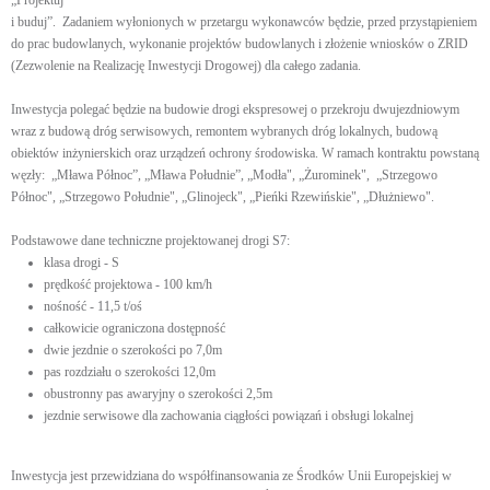
„Projektuj
i buduj”. Zadaniem wyłonionych w przetargu wykonawców będzie, przed przystąpieniem
do prac budowlanych, wykonanie projektów budowlanych i złożenie wniosków o ZRID
(Zezwolenie na Realizację Inwestycji Drogowej) dla całego zadania.
Inwestycja polegać będzie na budowie drogi ekspresowej o przekroju dwujezdniowym
wraz z budową dróg serwisowych, remontem wybranych dróg lokalnych, budową
obiektów inżynierskich oraz urządzeń ochrony środowiska. W ramach kontraktu powstaną
węzły: „Mława Północ”, „Mława Południe”, „Modła", „Żurominek", „Strzegowo
Północ", „Strzegowo Południe", „Glinojeck", „Pieńki Rzewińskie", „Dłużniewo".
Podstawowe dane techniczne projektowanej drogi S7:
klasa drogi - S
prędkość projektowa - 100 km/h
nośność - 11,5 t/oś
całkowicie ograniczona dostępność
dwie jezdnie o szerokości po 7,0m
pas rozdziału o szerokości 12,0m
obustronny pas awaryjny o szerokości 2,5m
jezdnie serwisowe dla zachowania ciągłości powiązań i obsługi lokalnej
Inwestycja jest przewidziana do współfinansowania ze Środków Unii Europejskiej w