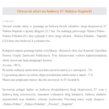
Otwarcie ofert na budowę S7 Nidzica-Napierki
21-08-2014
Otwarte zostały oferty w przetargu na budowę dwóch odcinków drogi ekspresowej S7
Nidzica-Napierki o łącznej długości 22,7 km. Na realizację pierwszego Nidzica Północ -
Nidzica Południe (9,1 km) wpłynęło 5 ofert, drugi odcinek - Nidzica Południe - Napierki
(13,6 km) chce budować 4 wykonawców.
Kolejnym etapem przetargu będzie weryfikacja złożonych ofert oraz Kontrola Uprzednia
Prezesa Urzędu Zamówień Publicznych. Przy dokonywaniu wyboru najkorzystniejszej
oferty stosowane będą następujące kryteria:
A) cena – 90 %,
B) termin realizacji zamówienia (od dnia zawarcia umowy) w miesiącach - 5%.
C) gwarancja jakości na roboty objęte przedmiotem zamówienia w latach - 5 %.
Planowane podpisanie umowy dla obu inwestycji to IV kwartał br.
Inwestycja polegać będzie na budowie dwujezdniowej drogi ekspresowej S7 wraz z
budową dróg serwisowych, remontem wybranych dróg lokalnych, budową obiektów
inżynierskich oraz obiektów ochrony środowiska. Powstaną cztery węzły drogowe -
„Nidzica Północ”, „Nidzica Południe”, „Powierż”, „Napierki”.