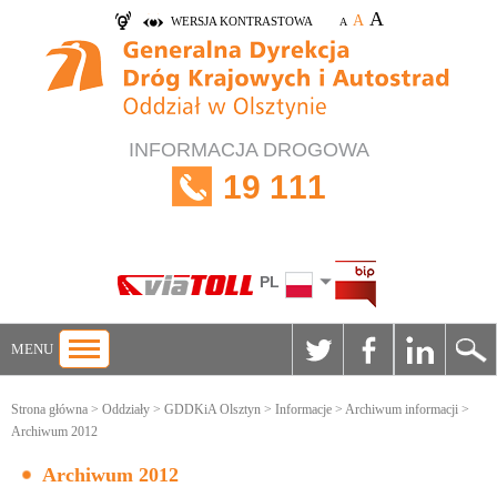
A
A
WERSJA KONTRASTOWA
A
INFORMACJA DROGOWA
19 111
PL
MENU
Strona główna
>
Oddziały
>
GDDKiA Olsztyn
>
Informacje
>
Archiwum informacji
>
Archiwum 2012
Archiwum 2012