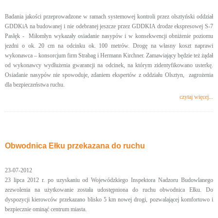
Badania jakości przeprowadzone w ramach systemowej kontroli przez olsztyński oddział
GDDKiA na budowanej i nie odebranej jeszcze przez GDDKIA drodze ekspresowej S-7
Pasłęk - Miłomłyn wykazały osiadanie nasypów i w konsekwencji obniżenie poziomu
jezdni o ok. 20 cm na odcinku ok. 100 metrów. Drogę na własny koszt naprawi
wykonawca – konsorcjum firm Strabag i Hermann Kirchner. Zamawiający będzie też żądał
od wykonawcy wydłużenia gwarancji na odcinek, na którym zidentyfikowano usterkę.
Osiadanie nasypów nie spowoduje, zdaniem ekspertów z oddziału Olsztyn, zagrożenia
dla bezpieczeństwa ruchu.
czytaj więcej...
Obwodnica Ełku przekazana do ruchu
23-07-2012
23 lipca 2012 r. po uzyskaniu od Wojewódzkiego Inspektora Nadzoru Budowlanego
zezwolenia na użytkowanie została udostępniona do ruchu obwodnica Ełku. Do
dyspozycji kierowców przekazano blisko 5 km nowej drogi, pozwalającej komfortowo i
bezpiecznie ominąć centrum miasta.