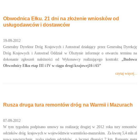
Obwodnica Ełku. 21 dni na złożenie wniosków od
usługodawców i dostawców
19-09-2012
Generalny Dyrektor Dróg Krajowych i Autostrad działający przez Generalną Dyrekcję
Dróg Krajowych i Autostrad Oddział w Olsztynie informuje o otwarciu terminu na
dokonanie zgłoszeń należności od Wykonawcy realizującego kontrakt:
„Budowa
Obwodnicy Ełku etap III i IV w ciągu drogi krajowej16 i 65”
czytaj więcej...
Rusza druga tura remontów dróg na Warmii i Mazurach
07-09-2012
W tym tygodniu podpisano umowy na realizację drugiej w 2012 roku tury remontów
odcinków dróg krajowych w województwie warmińsko-mazurskim. Za kwotę 5,4 mln zł
nową nawierzchnię zyska siedem odcinków o łącznej długości 7 km. Remonty mają