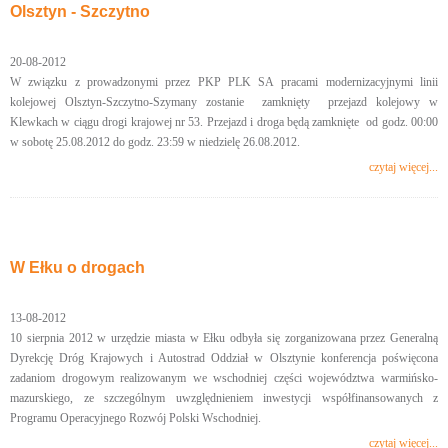
Olsztyn - Szczytno
20-08-2012
W związku z prowadzonymi przez PKP PLK SA pracami modernizacyjnymi linii
kolejowej Olsztyn-Szczytno-Szymany zostanie zamknięty przejazd kolejowy w
Klewkach w ciągu drogi krajowej nr 53. Przejazd i droga będą zamknięte od godz. 00:00
w sobotę 25.08.2012 do godz. 23:59 w niedzielę 26.08.2012.
czytaj więcej...
W Ełku o drogach
13-08-2012
10 sierpnia 2012 w urzędzie miasta w Ełku odbyła się zorganizowana przez Generalną
Dyrekcję Dróg Krajowych i Autostrad Oddział w Olsztynie konferencja poświęcona
zadaniom drogowym realizowanym we wschodniej części województwa warmińsko-
mazurskiego, ze szczególnym uwzględnieniem inwestycji współfinansowanych z
Programu Operacyjnego Rozwój Polski Wschodniej.
czytaj więcej...