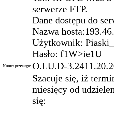
serwerze FTP.
Dane dostępu do ser
Nazwa hosta:193.46
Użytkownik: Piask
Hasło: f1W>ie1U
O.LU.D-3.2411.20.2
Numer przetargu:
Szacuje się, iż term
miesięcy od udziele
się: