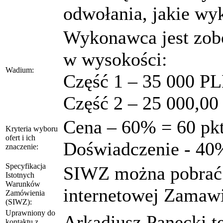
odwołania, jakie w
Wykonawca jest zob
w wysokości:
Wadium:
Część 1 – 35 000 P
Część 2 – 25 000,0
Cena – 60% = 60 pk
Kryteria wyboru
ofert i ich
Doświadczenie - 40
znaczenie:
Specyfikacja
SIWZ można pobrać n
Istotnych
Warunków
internetowej Zamawi
Zamówienia
(SIWZ):
Uprawniony do
Arkadiusz Panecki te
kontaktu z