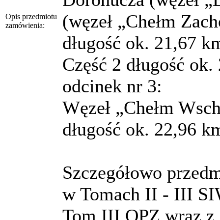
(węzeł „Chełm Zach
Opis przedmiotu
zamówienia:
długość ok. 21,67 k
Część 2 długość ok.
odcinek nr 3:
Węzeł „Chełm Wschó
długość ok. 22,96 k
Szczegółowo przedmi
w Tomach II - III S
Tom III OPZ wraz z 