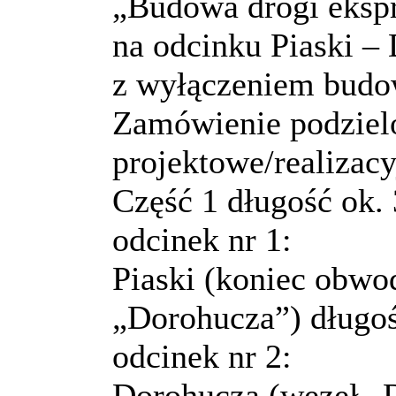
„Budowa drogi eksp
na odcinku Piaski –
z wyłączeniem bud
Zamówienie podzielon
projektowe/realizacy
Część 1 długość ok.
odcinek nr 1:
Piaski (koniec obwo
„Dorohucza”) długoś
odcinek nr 2:
Dorohucza (węzeł „