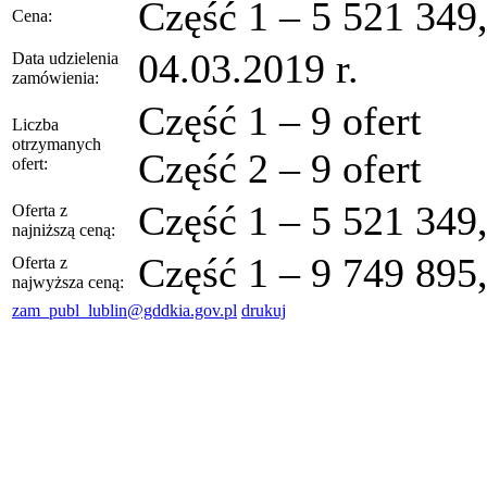
Część 1 – 5 521 349,
Cena:
04.03.2019 r.
Data udzielenia
zamówienia:
Część 1 – 9 ofert
Liczba
otrzymanych
Część 2 – 9 ofert
ofert:
Część 1 – 5 521 349,
Oferta z
najniższą ceną:
Część 1 – 9 749 895,
Oferta z
najwyższa ceną:
zam_publ_lublin@gddkia.gov.pl
drukuj