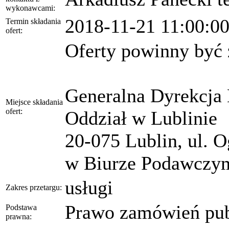
wykonawcami:
2018-11-21 11:00:0
Termin składania
ofert:
Oferty powinny być 
Generalna Dyrekcja 
Miejsce składania
ofert:
Oddział w Lublinie
20-075 Lublin, ul. 
w Biurze Podawczym 
usługi
Zakres przetargu:
Prawo zamówień pub
Podstawa
prawna: