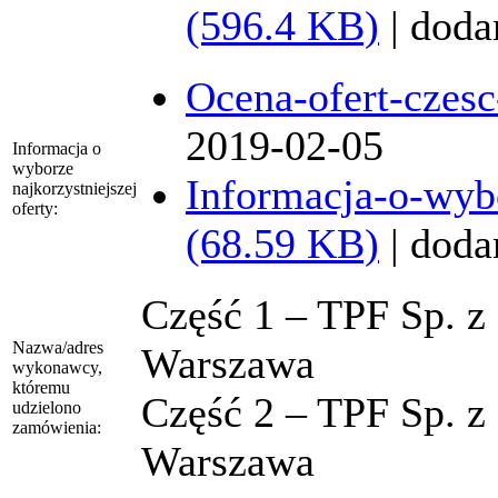
(596.4 KB)
| doda
Ocena-ofert-czesc
2019-02-05
Informacja o
wyborze
Informacja-o-wybo
najkorzystniejszej
oferty:
(68.59 KB)
| doda
Część 1 – TPF Sp. z 
Nazwa/adres
Warszawa
wykonawcy,
któremu
Część 2 – TPF Sp. z 
udzielono
zamówienia:
Warszawa