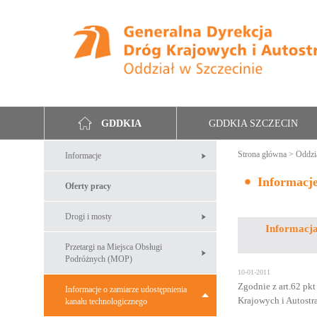
GDDKIA SZCZECIN
GDDKIA
Strona główna
>
Oddzi
Informacje
Informacje
Oferty pracy
Drogi i mosty
Informacja
Przetargi na Miejsca Obsługi
Podróżnych (MOP)
10-01-2011
Zgodnie z art.62 pkt
Informacje o zamiarze udostępnienia
Krajowych i Autostr
kanału technologicznego