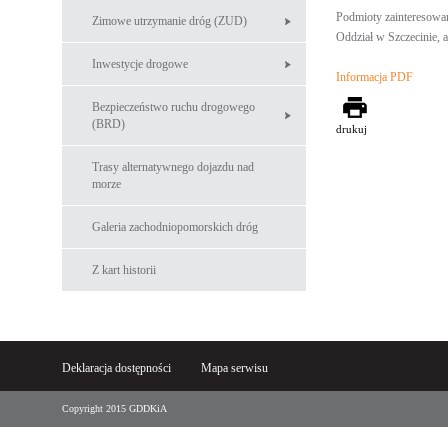
Podmioty zainteresowa
Zimowe utrzymanie dróg (ZUD)
Oddział w Szczecinie, 
Inwestycje drogowe
Informacja PDF
Bezpieczeństwo ruchu drogowego
(BRD)
drukuj
Trasy alternatywnego dojazdu nad
morze
Galeria zachodniopomorskich dróg
Z kart historii
Deklaracja dostępności
Mapa serwisu
Copyright 2015 GDDKiA