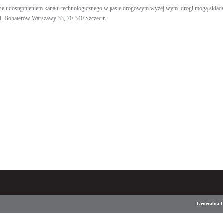
ne udostępnieniem kanału technologicznego w pasie drogowym wyżej wym. drogi mogą składać
al. Bohaterów Warszawy 33, 70-340 Szczecin.
Generalna D