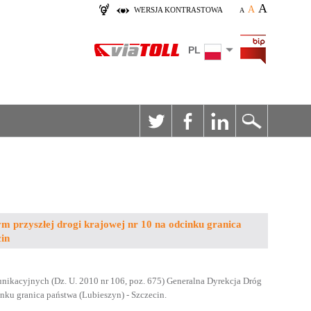
A
A
WERSJA KONTRASTOWA
A
PL
m przyszłej drogi krajowej nr 10 na odcinku granica
cin
omunikacyjnych (Dz. U. 2010 nr 106, poz. 675) Generalna Dyrekcja Dróg
nku granica państwa (Lubieszyn) - Szczecin.