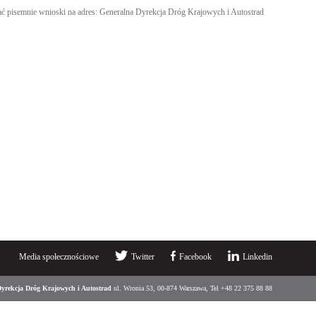
 pisemnie wnioski na adres: Generalna Dyrekcja Dróg Krajowych i Autostrad
Media społecznościowe
Twitter
Facebook
Linkedin
yrekcja Dróg Krajowych i Autostrad
ul. Wronia 53, 00-874 Warszawa, Tel +48 22 375 88 88