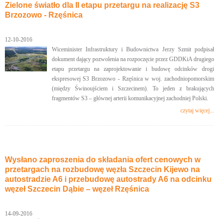
Zielone światło dla II etapu przetargu na realizację S3
Brzozowo - Rzęśnica
12-10-2016
Wiceminister Infrastruktury i Budownictwa Jerzy Szmit podpisał
dokument dający pozwolenia na rozpoczęcie przez GDDKiA drugiego
etapu przetargu na zaprojektowanie i budowę odcinków drogi
ekspresowej S3 Brzozowo - Rzęśnica w woj. zachodniopomorskim
(między Świnoujściem i Szczecinem). To jeden z brakujących
fragmentów S3 – głównej arterii komunikacyjnej zachodniej Polski.
czytaj więcej...
Wysłano zaproszenia do składania ofert cenowych w
przetargach na rozbudowę węzła Szczecin Kijewo na
autostradzie A6 i przebudowę autostrady A6 na odcinku
węzeł Szczecin Dąbie – węzeł Rzęśnica
14-09-2016