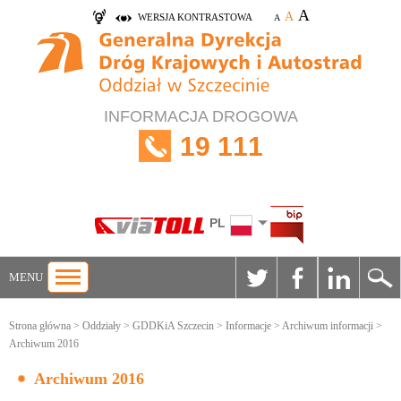
A
A
WERSJA KONTRASTOWA
A
INFORMACJA DROGOWA
19 111
PL
MENU
Strona główna
>
Oddziały
>
GDDKiA Szczecin
>
Informacje
>
Archiwum informacji
>
Archiwum 2016
Archiwum 2016