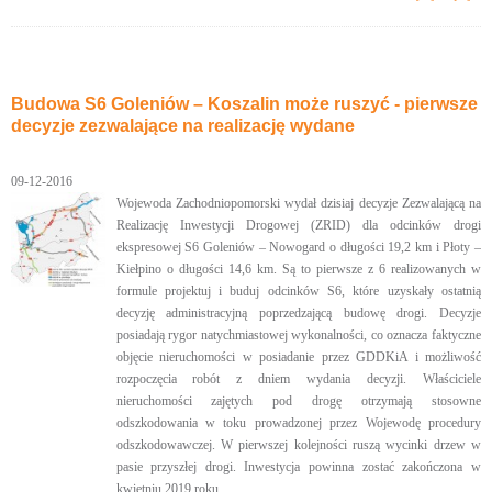
Budowa S6 Goleniów – Koszalin może ruszyć - pierwsze
decyzje zezwalające na realizację wydane
09-12-2016
Wojewoda Zachodniopomorski wydał dzisiaj decyzje Zezwalającą na
Realizację Inwestycji Drogowej (ZRID) dla odcinków drogi
ekspresowej S6 Goleniów – Nowogard o długości 19,2 km i Płoty –
Kiełpino o długości 14,6 km. Są to pierwsze z 6 realizowanych w
formule projektuj i buduj odcinków S6, które uzyskały ostatnią
decyzję administracyjną poprzedzającą budowę drogi. Decyzje
posiadają rygor natychmiastowej wykonalności, co oznacza faktyczne
objęcie nieruchomości w posiadanie przez GDDKiA i możliwość
rozpoczęcia robót z dniem wydania decyzji. Właściciele
nieruchomości zajętych pod drogę otrzymają stosowne
odszkodowania w toku prowadzonej przez Wojewodę procedury
odszkodowawczej. W pierwszej kolejności ruszą wycinki drzew w
pasie przyszłej drogi. Inwestycja powinna zostać zakończona w
kwietniu 2019 roku.