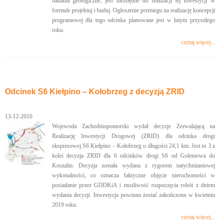
badania geologiczne, jest niezbędne do realizacji tej inwestycji w
formule projektuj i buduj. Ogłoszenie przetargu na realizację koncepcji
programowej dla tego odcinka planowane jest w lutym przyszłego
roku.
czytaj więcej...
Odcinek S6 Kiełpino – Kołobrzeg z decyzją ZRID
13-12-2016
Wojewoda Zachodniopomorski wydał decyzje Zezwalającą na
Realizację Inwestycji Drogowej (ZRID) dla odcinka drogi
ekspresowej S6 Kiełpino – Kołobrzeg o długości 24,1 km. Jest to 3 z
kolei decyzja ZRID dla 6 odcinków drogi S6 od Goleniowa do
Koszalin. Decyzja została wydana z rygorem natychmiastowej
wykonalności, co oznacza faktyczne objęcie nieruchomości w
posiadanie przez GDDKiA i możliwość rozpoczęcia robót z dniem
wydania decyzji. Inwestycja powinna zostać zakończona w kwietniu
2019 roku.
czytaj więcej...