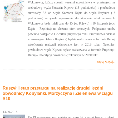
Wykonawcy, którzy spełnili warunki uczestnictwa w przetargach na
rozbudowę węzła Szczecin Kijewo (18 podmiotów) i przebudowę
autostrady A6 od węzła Szczecin Dąbie do węzła Rzęśnica (16
podmiotów) otrzymali zaproszenia do składania ofert cenowych.
Wykonawcy będą mieli czas do 15 (w. Kijewo) i 16 listopada (odc.
Dąbie - Rzęśnica) na złożenie ofert cenowych. Podpisanie umów
powinno nastąpić w I kwartale przyszłego roku. Przebudowa odcinka
szlakowego (Dąbie - Rzęśnica) będzie realizowana w formule Buduj,
zakończenie realizacji planowane jest w 2019 roku. Natomiast
przebudowa węzła Kijewo będzie realizowana w formule Projektuj i
Buduj – inwestycja powinna się zakończyć w 2020 roku.
czytaj więcej...
Ruszył II etap przetargu na realizację drugiej jezdni
obwodnicy Kobylanki, Morzyczyna i Zieleniewa w ciągu
S10
13-09-2016
Do 19 wykonawcom spełniającym warunki uczestnictwa w przetargu