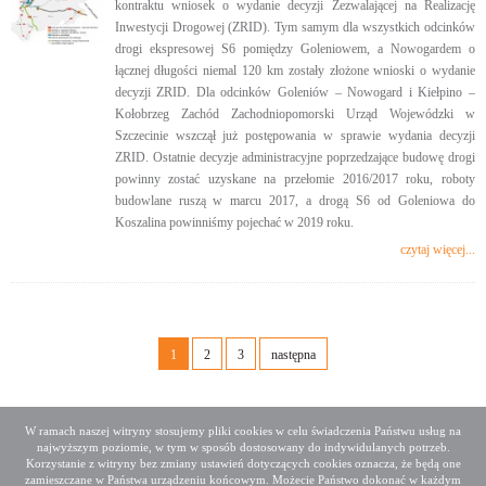
kontraktu wniosek o wydanie decyzji Zezwalającej na Realizację
Inwestycji Drogowej (ZRID). Tym samym dla wszystkich odcinków
drogi ekspresowej S6 pomiędzy Goleniowem, a Nowogardem o
łącznej długości niemal 120 km zostały złożone wnioski o wydanie
decyzji ZRID. Dla odcinków Goleniów – Nowogard i Kiełpino –
Kołobrzeg Zachód Zachodniopomorski Urząd Wojewódzki w
Szczecinie wszczął już postępowania w sprawie wydania decyzji
ZRID. Ostatnie decyzje administracyjne poprzedzające budowę drogi
powinny zostać uzyskane na przełomie 2016/2017 roku, roboty
budowlane ruszą w marcu 2017, a drogą S6 od Goleniowa do
Koszalina powinniśmy pojechać w 2019 roku.
czytaj więcej...
1
2
3
następna
W ramach naszej witryny stosujemy pliki cookies w celu świadczenia Państwu usług na
najwyższym poziomie, w tym w sposób dostosowany do indywidulanych potrzeb.
Deklaracja dostępności
Mapa serwisu
Korzystanie z witryny bez zmiany ustawień dotyczących cookies oznacza, że będą one
Media społecznościowe
Twitter
Facebook
Linkedin
zamieszczane w Państwa urządzeniu końcowym. Możecie Państwo dokonać w każdym